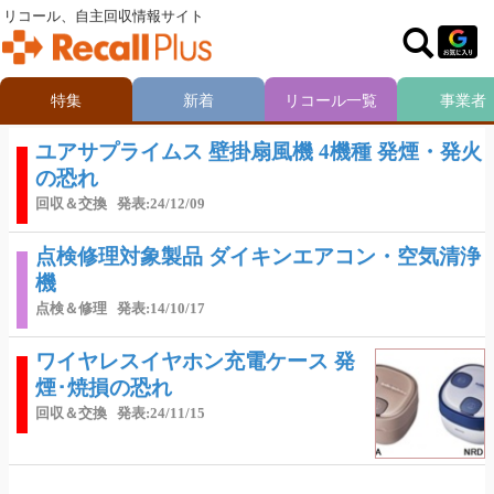
リコール、自主回収情報サイト
特集
新着
リコール一覧
事業者
ユアサプライムス 壁掛扇風機 4機種 発煙・発火
の恐れ
回収＆交換
発表:24/12/09
点検修理対象製品 ダイキンエアコン・空気清浄
機
点検＆修理
発表:14/10/17
ワイヤレスイヤホン充電ケース 発
煙･焼損の恐れ
回収＆交換
発表:24/11/15