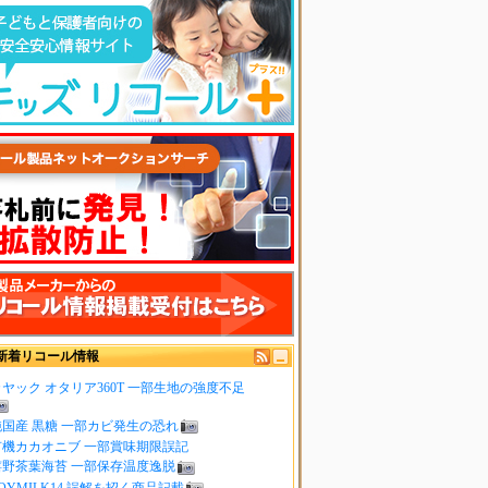
新着リコール情報
ヤック オタリア360T 一部生地の強度不足
純国産 黒糖 一部カビ発生の恐れ
有機カカオニブ 一部賞味期限誤記
嬉野茶葉海苔 一部保存温度逸脱
OYMILK14 誤解を招く商品記載