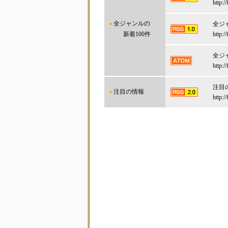
http:/
■全ジャンルの
全ジ
新着100件
http:/
全ジ
http:/
注目の
■注目の情報
http:/