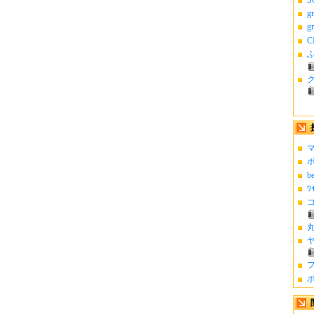
g
g
C
ふ
マ
ポ
b
ﾜ
コ
丸
ヤ
フ
ポ