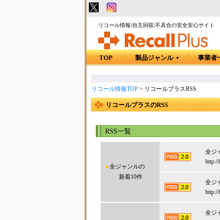
リコール情報/自主回収/不具合の安全安心サイト
TOP
製品ジャンル
事業者
▼
リコール情報TOP
>
リコールプラスRSS
リコールプラスのRSS
RSS一覧
全ジ
http:/
■全ジャンルの
新着10件
全ジ
http:/
全ジ