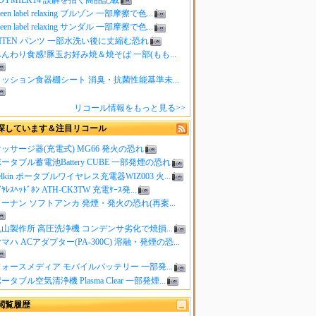
reen label relaxing ブルゾン 一部摩擦で色...
reen label relaxing サンダル 一部摩擦で色...
ITEN パンツ 一部水洗い後に丈縮む恐れ
んわり食感!豚玉お好み焼＆焼そば 一部(もも...
クッション食器棚シート 消臭・抗菌性能基準未...
リコール情報をもっと見る>>
探しています＆注目リコール
ッサージ器(充電式) MG66 発火の恐れ
ータブル蓄電池Battery CUBE 一部発煙の恐れ
elkin ポータブルワイヤレス充電器WIZ003 火...
ｲﾔﾚｽﾍｯﾄﾞﾎﾝ ATH-CK3TW 充電ｹｰｽ発...
ーナン ソフトアンカ 発煙・発火の恐れ(再案...
山製作所 高圧洗浄機 コンデンサ劣化で焼損...
マハ ACアダプター(PA-300C) 溶融・発煙の恐...
ォースメディア モバイルバッテリー 一部発...
ータブル空気清浄機 Plasma Clear 一部発煙...
閲覧履歴