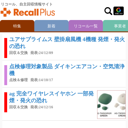
リコール、自主回収情報サイト
特集
新着
リコール一覧
事業者
ユアサプライムス 壁掛扇風機 4機種 発煙・発火
の恐れ
回収＆交換
発表:24/12/09
点検修理対象製品 ダイキンエアコン・空気清浄
機
点検＆修理
発表:14/10/17
ag 完全ワイヤレスイヤホン 一部発
煙・発火の恐れ
回収＆交換
発表:24/12/16