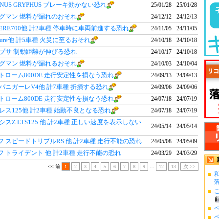
NUS GRYPHUS ブレーキ効かない恐れ
25/01/28
25/01/28
ーグマン 燃料が漏れのおそれ
24/12/12
24/12/13
NERE700他 計2車種 停車時に車両前進する恐れ
24/11/05
24/11/05
 Pure他 計5車種 火災に至るおそれ
24/10/18
24/10/18
ヤブサ 制動距離が伸びる恐れ
24/10/17
24/10/18
ーグマン 燃料が漏れるおそれ
24/10/03
24/10/04
ストローム800DE 走行安定性を損なう恐れ
24/09/13
24/09/13
パニガーレV4他 計7車種 折損する恐れ
24/09/06
24/09/06
ストローム800DE 走行安定性を損なう恐れ
24/07/18
24/07/19
レス125他 計2車種 始動不良となる恐れ
24/07/18
24/07/19
シスZ LTS125 他 計2車種 正しい速度を表示しない
24/05/14
24/05/14
 スピードトリプルRS 他 計2車種 走行不能の恐れ
24/05/08
24/05/09
 トライデント 他 計2車種 走行不能の恐れ
24/03/29
24/03/29
<< 前
1
2
3
4
5
6
7
8
9
…
12
13
次 >>
ペ