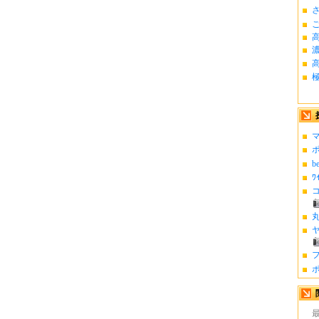
さ
高
極
マ
ポ
b
ﾜ
コ
丸
ヤ
フ
ポ