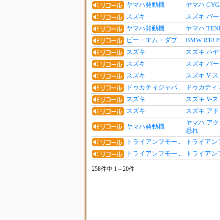
ヤマハ発動機
ヤマハ CYG
スズキ
スズキ バ
ヤマハ発動機
ヤマハ TE
ビー・エム・ダブ...
BMW R18
スズキ
スズキ ハ
スズキ
スズキ バ
スズキ
スズキ V-
ドゥカティジャパ...
ドゥカティ 
スズキ
スズキ V-
スズキ
スズキ アド
ヤマハ アク
ヤマハ発動機
恐れ
トライアンフモー...
トライアンフ
トライアンフモー...
トライアンフ
258件中 1～20件