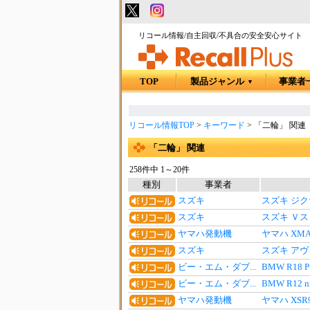
リコール情報/自主回収/不具合の安全安心サイト
TOP
製品ジャンル
事業者
▼
リコール情報TOP
>
キーワード
>
「二輪」 関連
「二輪」 関連
258件中 1～20件
種別
事業者
スズキ
スズキ ジ
スズキ
スズキ Ｖ
ヤマハ発動機
ヤマハ XM
スズキ
スズキ アヴ
ビー・エム・ダブ...
BMW R18
ビー・エム・ダブ...
BMW R12
ヤマハ発動機
ヤマハ XSR