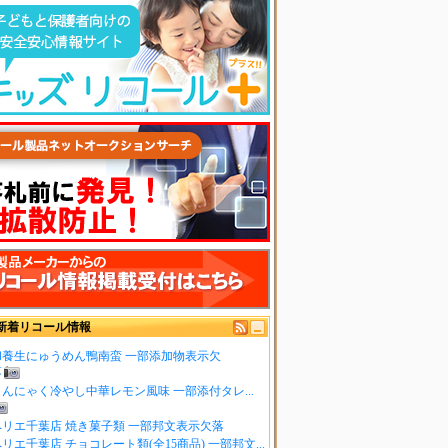
新着リコール情報
和養生にゅうめん鴨南蛮 一部添加物表示欠
落
こんにゃく冷やし中華レモン風味 一部添付タレ...
ペリエ千葉店 焼き菓子類 一部邦文表示欠落
リエ千葉店 チョコレート類(全15商品) 一部邦文...