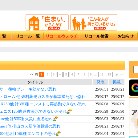
一覧
リコール一覧
リコールウォッチ
リコール検索
お知らせ
<< 前
1
2
3
4
5
6
7
8
9
…
12
13
次 >>
タイトル
発表
掲載
クサー 後輪ブレーキ効かない恐れ
25/07/31
25/08/21
ストローム 他 燃料蒸発ガス量が基準満たない恐れ
25/07/17
25/07/17
AX250他 計3車種 エンストし再起動できない恐れ
25/07/08
25/07/09
ェニス125他 速度表示できないおそれ
25/05/29
25/05/30
 Pure他 計5車種 火災に至る恐れ
25/03/03
25/03/03
 nineT他 排出ガス基準値超過の恐れ
25/01/21
25/02/17
900他 計10車種 エンストの恐れ
25/02/04
25/02/04