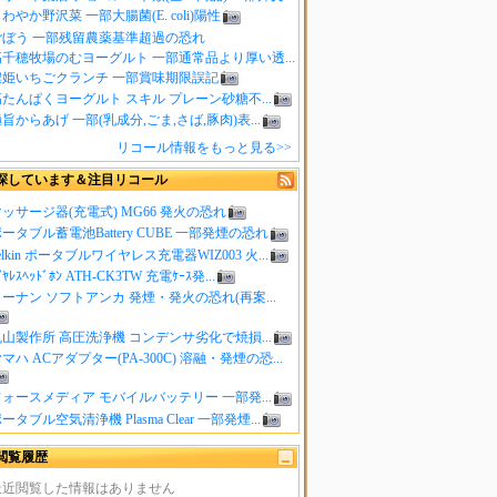
わやか野沢菜 一部大腸菌(E. coli)陽性
ごぼう 一部残留農薬基準超過の恐れ
高千穂牧場のむヨーグルト 一部通常品より厚い透...
濃姫いちごクランチ 一部賞味期限誤記
たんぱくヨーグルト スキル プレーン砂糖不...
旨からあげ 一部(乳成分,ごま,さば,豚肉)表...
リコール情報をもっと見る>>
探しています＆注目リコール
ッサージ器(充電式) MG66 発火の恐れ
ータブル蓄電池Battery CUBE 一部発煙の恐れ
elkin ポータブルワイヤレス充電器WIZ003 火...
ｲﾔﾚｽﾍｯﾄﾞﾎﾝ ATH-CK3TW 充電ｹｰｽ発...
ーナン ソフトアンカ 発煙・発火の恐れ(再案...
山製作所 高圧洗浄機 コンデンサ劣化で焼損...
マハ ACアダプター(PA-300C) 溶融・発煙の恐...
ォースメディア モバイルバッテリー 一部発...
ータブル空気清浄機 Plasma Clear 一部発煙...
閲覧履歴
最近閲覧した情報はありません