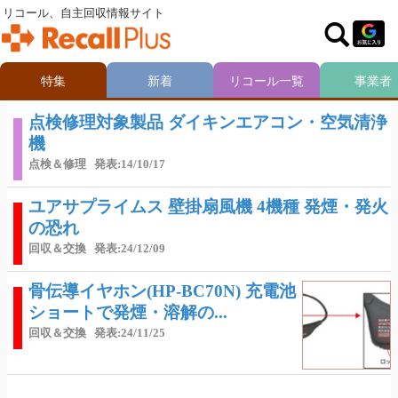
リコール、自主回収情報サイト
特集
新着
リコール一覧
事業者
点検修理対象製品 ダイキンエアコン・空気清浄
機
点検＆修理
発表:14/10/17
ユアサプライムス 壁掛扇風機 4機種 発煙・発火
の恐れ
回収＆交換
発表:24/12/09
骨伝導イヤホン(HP-BC70N) 充電池
ショートで発煙・溶解の...
回収＆交換
発表:24/11/25