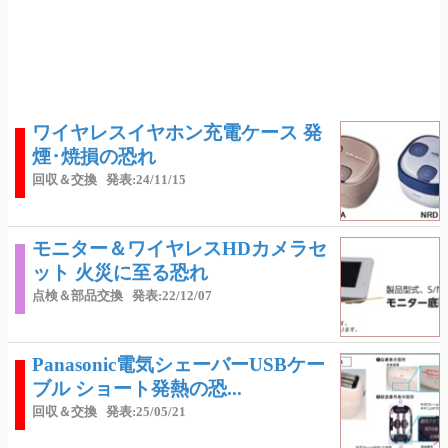
ワイヤレスイヤホン充電ケース 発
煙･焼損の恐れ
回収＆交換
発表:24/11/15
モニター＆ワイヤレスHDカメラセ
ット 火災に至る恐れ
点検＆部品交換
発表:22/12/07
Panasonic電気シェーバーUSBケー
ブル ショート発熱の恐...
回収＆交換
発表:25/05/21