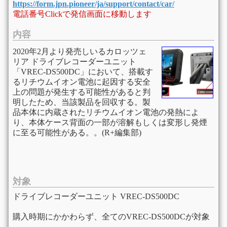
https://form.jpn.pioneer/ja/support/contact/car/
電話番号Clickで発信画面に移動します
内容
2020年2月より発売しいるカロッツェ
リア ドライブレコーダーユニット
「VREC-DS500DC」において、搭載す
るリチウムイオン電池に起因する安全
上の問題が発生する可能性があると判
明したため、当該製品を回収する。製
品本体に内蔵されたリチウムイオン電池の発熱によ
り、本体ケース背面の一部が溶解もしくは変形し発煙
に至る可能性がある。。(R+編集部)
対象
ドライブレコーダーユニット VREC-DS500DC
購入時期にかかわらず、全てのVREC-DS500DCが対象