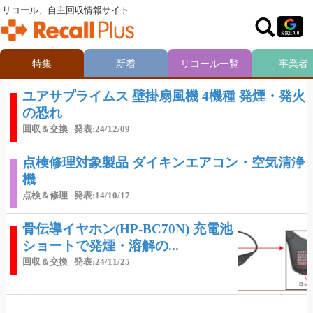
リコール、自主回収情報サイト
特集
新着
リコール一覧
事業者
ユアサプライムス 壁掛扇風機 4機種 発煙・発火
の恐れ
回収＆交換
発表:24/12/09
点検修理対象製品 ダイキンエアコン・空気清浄
機
点検＆修理
発表:14/10/17
骨伝導イヤホン(HP-BC70N) 充電池
ショートで発煙・溶解の...
回収＆交換
発表:24/11/25