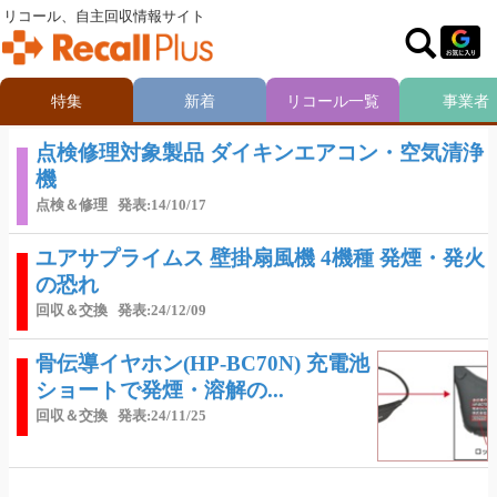
リコール、自主回収情報サイト
特集
新着
リコール一覧
事業者
点検修理対象製品 ダイキンエアコン・空気清浄
機
点検＆修理
発表:14/10/17
ユアサプライムス 壁掛扇風機 4機種 発煙・発火
の恐れ
回収＆交換
発表:24/12/09
骨伝導イヤホン(HP-BC70N) 充電池
ショートで発煙・溶解の...
回収＆交換
発表:24/11/25