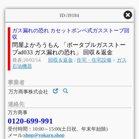
ID:39184
ガス漏れの恐れ カセットボンベ式ガスストーブ回
収
問屋よかろうもん 「ポータブルガスストー
ブad033 ガス漏れの恐れ」 回収＆返金
発表:20/02/14
回収＆返金
/
住宅・住宅設備
>
ガス
石油機器
事業者
万方商事株式会社
連絡先
万方商事
0120-699-991
受付時間：10:00～15:00(土日祝、年末年始除)
メール:
shop@yokaro.shop