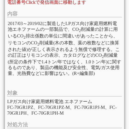
電話番号Clickで発信画面に移動します
内容
2017/03～2019/02に製造したLPガス向け家庭用燃料電
池エネファームの一部製品で、CO
削減量の計算に用
2
いるCO
排出係数の単位に間違いがあったことから、
2
リモコンのCO
削減量(木の本数、葉の枚数などに換算
2
された値)が正しく表示されるよう無償で修理する。こ
の訂正はリモコンの表示、カタログなどのCO
削減量
2
(所定の条件下で1.4トン/年ではなく、1.0トン/年)に関す
るものであり、製品の機能及び安全性、電気/ガス使用
量、光熱費などに影響はない。(R+編集部)
対象
LPガス向け家庭用燃料電池 エネファーム
FC-70GR1PZ、FC-70GR1PZ-M、FC-70GR1PJ-M、FC-
70GR1PH、FC-70GR1PH-M
対処方法