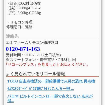
・訂正:CO2排出係数
【誤】3.00kg-CO2/㎥
【正】3.00kg-CO2/kg
・リモコン修理
修理窓口に連絡
連絡先
エネファームリモコン修理窓口
0120-871-163
受付時間：9:00～17:00(土日祝除)
※スマートフォン・携帯電話・PHS利用可
｢リコールプラス」を見ましたとお伝えください。
よく見られているリコール情報
TOTO 自主点検済の一部給湯機で火災の恐れ 再点検
ﾀｶﾗｽﾀﾝﾀﾞｰﾄﾞ ﾊﾟﾛﾏ製ﾋﾞﾙﾄｲﾝこんろ一部 ...
パロマ ビルトインコンロ 一部で点火しない,点火が
消...