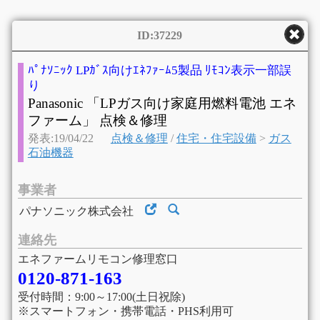
ID:37229
ﾊﾟﾅｿﾆｯｸ LPｶﾞｽ向けｴﾈﾌｧｰﾑ5製品 ﾘﾓｺﾝ表示一部誤
り
Panasonic 「LPガス向け家庭用燃料電池 エネ
ファーム」 点検＆修理
発表:19/04/22
点検＆修理
/
住宅・住宅設備
>
ガス
石油機器
事業者
パナソニック株式会社
連絡先
エネファームリモコン修理窓口
0120-871-163
受付時間：9:00～17:00(土日祝除)
※スマートフォン・携帯電話・PHS利用可