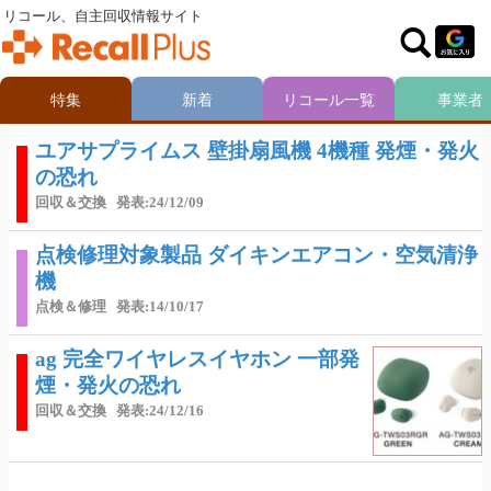
リコール、自主回収情報サイト
特集
新着
リコール一覧
事業者
ユアサプライムス 壁掛扇風機 4機種 発煙・発火
の恐れ
回収＆交換
発表:24/12/09
点検修理対象製品 ダイキンエアコン・空気清浄
機
点検＆修理
発表:14/10/17
ag 完全ワイヤレスイヤホン 一部発
煙・発火の恐れ
回収＆交換
発表:24/12/16