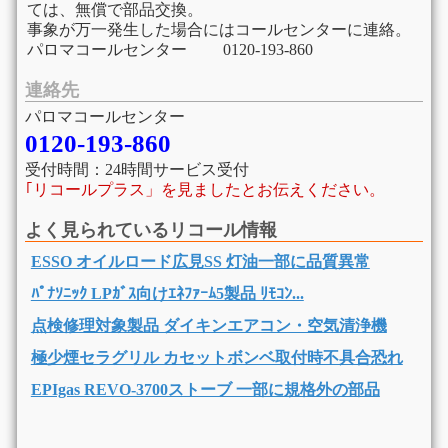
ては、無償で部品交換。
事象が万一発生した場合にはコールセンターに連絡。
パロマコールセンター 0120-193-860
連絡先
パロマコールセンター
0120-193-860
受付時間：24時間サービス受付
｢リコールプラス」を見ましたとお伝えください。
よく見られているリコール情報
ESSO オイルロード広見SS 灯油一部に品質異常
ﾊﾟﾅｿﾆｯｸ LPｶﾞｽ向けｴﾈﾌｧｰﾑ5製品 ﾘﾓｺﾝ...
点検修理対象製品 ダイキンエアコン・空気清浄機
極少煙セラグリル カセットボンベ取付時不具合恐れ
EPIgas REVO-3700ストーブ 一部に規格外の部品