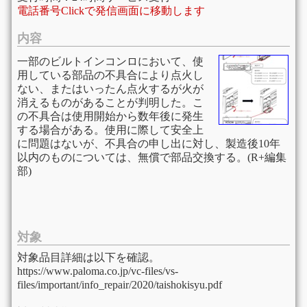
電話番号Clickで発信画面に移動します
内容
一部のビルトインコンロにおいて、使
用している部品の不具合により点火し
ない、またはいったん点火するが火が
消えるものがあることが判明した。こ
の不具合は使用開始から数年後に発生
する場合がある。使用に際して安全上
に問題はないが、不具合の申し出に対し、製造後10年
以内のものについては、無償で部品交換する。(R+編集
部)
対象
対象品目詳細は以下を確認。
https://www.paloma.co.jp/vc-files/vs-
files/important/info_repair/2020/taishokisyu.pdf