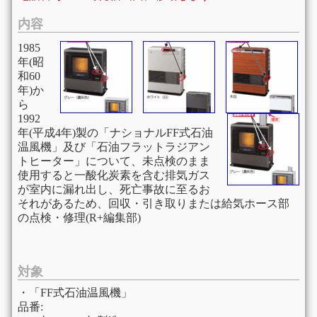
内容
1985
年(昭
和60
年)か
ら
1992
年(平成4年)製の「ナショナルFF式石油
温風機」及び「石油フラットラジアン
トヒーター」について、未点検のまま
使用すると一酸化炭素を含む排気ガス
が室内に漏れ出し、死亡事故に至るお
それがあるため、回収・引き取りまたは給気ホース部
の点検・修理(R+編集部)
対象
・「FF式石油温風機」
品番: