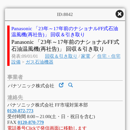
ID:8042
Panasonic 「23年～17年前のナショナルFF式石油
温風機(再社告)」 回収＆引き取り
Panasonic 「23年～17年前のナショナルFF式
石油温風機(再社告)」 回収＆引き取り
発表:09/01/01
回収＆引き取り
/
家電
／
住宅・住宅
設備
>
ガス石油機器
事業者
パナソニック株式会社
連絡先
パナソニック株式会社 FF市場対策本部
0120-872-773
受付時間 8:00～21:00(土・日・祝日を含む)
FAX
0120-870-779
電話番号Clickで発信画面に移動します