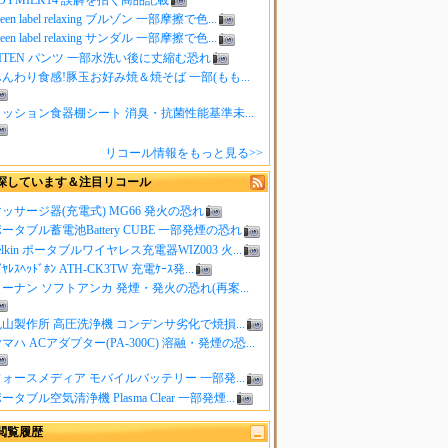
reen label relaxing ブルゾン 一部摩擦で色...
reen label relaxing サンダル 一部摩擦で色...
ITEN パンツ 一部水洗い後に丈縮む恐れ
んわり食感!豚玉お好み焼＆焼そば 一部(もも...
クッション食器棚シート 消臭・抗菌性能基準未...
リコール情報をもっと見る>>
探しています＆注目リコール
ッサージ器(充電式) MG66 発火の恐れ
ータブル蓄電池Battery CUBE 一部発煙の恐れ
elkin ポータブルワイヤレス充電器WIZ003 火...
ｲﾔﾚｽﾍｯﾄﾞﾎﾝ ATH-CK3TW 充電ｹｰｽ発...
ーナン ソフトアンカ 発煙・発火の恐れ(再案...
山製作所 高圧洗浄機 コンデンサ劣化で焼損...
マハ ACアダプター(PA-300C) 溶融・発煙の恐...
ォースメディア モバイルバッテリー 一部発...
ータブル空気清浄機 Plasma Clear 一部発煙...
閲覧履歴