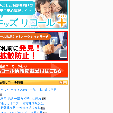
新着リコール情報
ヤック オタリア360T 一部生地の強度不足
純国産 黒糖 一部カビ発生の恐れ
有機カカオニブ 一部賞味期限誤記
嬉野茶葉海苔 一部保存温度逸脱
OYMILK14 誤解を招く商品記載