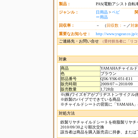
製品：
PAS(電動アシスト自転
ジャンル：
日用品
>
ベビ
ー用品
回収率：
－ （
回収数：
－／
対
重要なお知らせ：
http://www.ysgear.co.jp/
ご連絡先・お問い合せ
（受付担当者に「リコ
対象
商品
YAMAHAチャイルド
色
ブラウン
部品番号
Q5K-YSK-051-E11
販売時期
2009/07～2010/09
販売数量
1,728台
※(株)ワイズギアがブリヂストンサイクル(
※鉄製のパイプでできている商品
※チャイルドシートの背面に「YAMAHA
対処方法
鉄製リヤチャイルドシートを樹脂製リヤチ
2010/09/30より順次交換
該当者は商品を購入販売店に持参、または