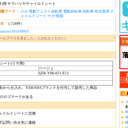
車)用 ヤマハリヤチャイルドシート
関連ワード：
けが
電動アシスト自転車
電動自転車
自転車
幼児座席
チ
ャイルドシート
ケガ
怪我
象数：
1,728件）
caution/2010/0003/
ールプラスを見ました」とお伝えください）
シート(リヤ用)
ベージュ
Q5K-YSK-051-E12
株)から仕入れ、YAMAHAブランドを付与して販売した商品
」のロゴマークがある
カ
ャイルドシートに交換
下記問い合せ先に連絡
S