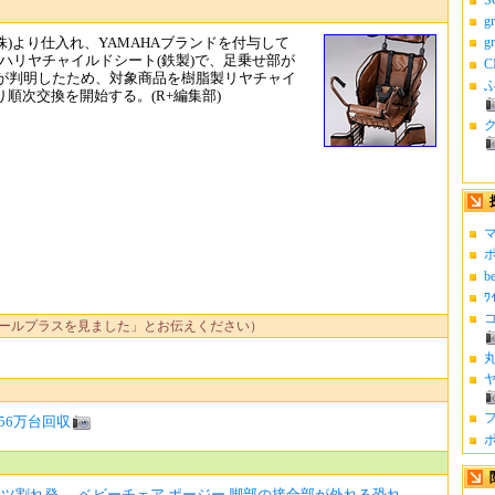
g
株)より仕入れ、YAMAHAブランドを付与して
g
マハリヤチャイルドシート(鉄製)で、足乗せ部が
C
が判明したため、対象商品を樹脂製リヤチャイ
ふ
より順次交換を開始する。(R+編集部)
マ
ポ
b
ﾜ
コ
ールプラスを見ました」とお伝えください）
丸
ヤ
フ
56万台回収
ポ
割れ発...
ベビーチェア ポージー 脚部の接合部が外れる恐れ