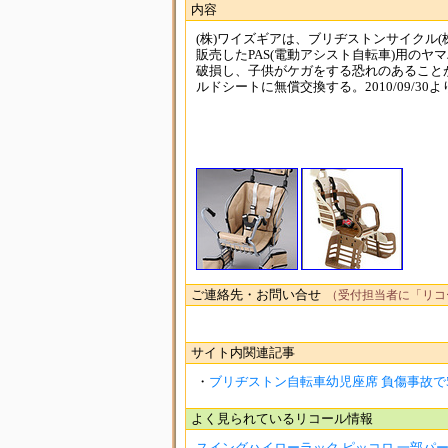
内容
(株)ワイズギアは、ブリヂストンサイクル(
販売したPAS(電動アシスト自転車)用のヤ
破損し、子供がケガをする恐れのあること
ルドシートに無償交換する。2010/09/30
ご連絡先・お問い合せ
（受付担当者に「リコ
サイト内関連記事
・
ブリヂストン自転車幼児座席 負傷事故で
よく見られているリコール情報
スイングハイローラック ピッコロ 一部パーツ