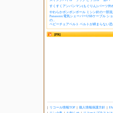
すくすくアンパンマン(もぐりん) パーツ外れ
やわらかポンポンボール ミシン針の一部混
Panasonic電気シェーバーUSBケーブル 
の...
ベビーチェアベルト ベルトが締まらない恐
[PR]
|
リコール情報TOP
|
個人情報保護方針
|
FA
|
リンク集
|
お知らせ
|
リコールプラスとは