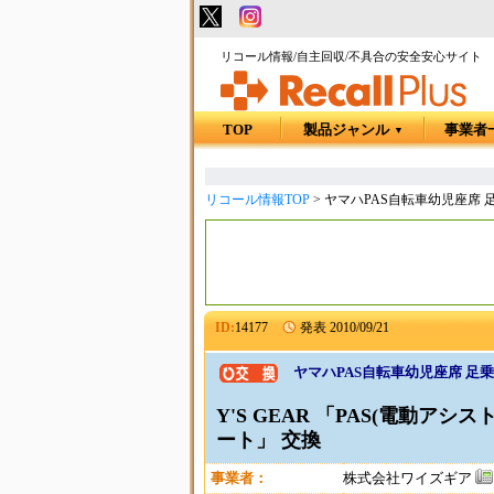
リコール情報/自主回収/不具合の安全安心サイト
TOP
製品ジャンル
事業者
▼
リコール情報TOP
>
ヤマハPAS自転車幼児座席
ID:
14177
発表
2010/09/21
ヤマハPAS自転車幼児座席 足
Y'S GEAR 「PAS(電動ア
ート」 交換
事業者：
株式会社ワイズギア