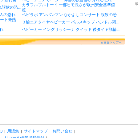
カラフルプルトーイ 一部ヒモ長さが欧州安全基準値
誤飲の恐...
超...
入の恐れ
ベビラボ アンパンマン なかよしコンサート 誤飲の恐...
ショート発熱
３輪エアタイヤベビーカー パルスキップ ハンドル関...
れ
ベビーカー イングリッシーナ クイッド 後タイヤ脱輪...
▲画面トップへ
Q
|
用語集
|
サイトマップ
|
お問い合せ
|
|
リコール情報掲載受付
|