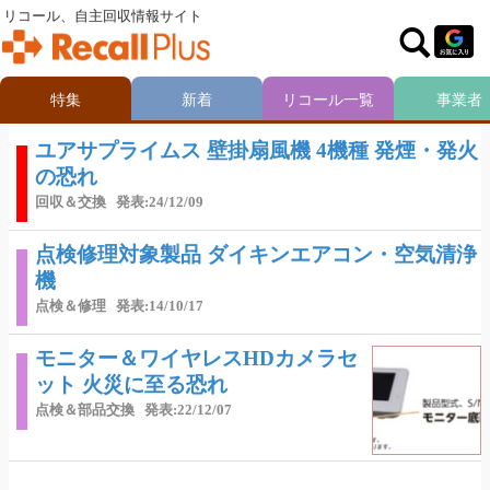
リコール、自主回収情報サイト
特集
新着
リコール一覧
事業者
ユアサプライムス 壁掛扇風機 4機種 発煙・発火
の恐れ
回収＆交換
発表:24/12/09
点検修理対象製品 ダイキンエアコン・空気清浄
機
点検＆修理
発表:14/10/17
モニター＆ワイヤレスHDカメラセ
ット 火災に至る恐れ
点検＆部品交換
発表:22/12/07