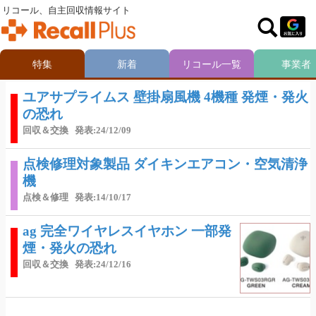
リコール、自主回収情報サイト
特集
新着
リコール一覧
事業者
ユアサプライムス 壁掛扇風機 4機種 発煙・発火
の恐れ
回収＆交換
発表:24/12/09
点検修理対象製品 ダイキンエアコン・空気清浄
機
点検＆修理
発表:14/10/17
ag 完全ワイヤレスイヤホン 一部発
煙・発火の恐れ
回収＆交換
発表:24/12/16