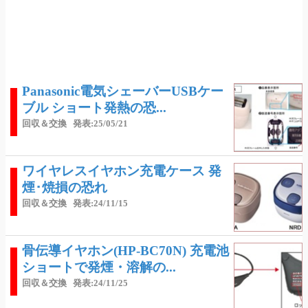
Panasonic電気シェーバーUSBケー
ブル ショート発熱の恐...
回収＆交換
発表:25/05/21
ワイヤレスイヤホン充電ケース 発
煙･焼損の恐れ
回収＆交換
発表:24/11/15
骨伝導イヤホン(HP-BC70N) 充電池
ショートで発煙・溶解の...
回収＆交換
発表:24/11/25