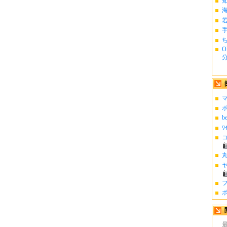
ち
O
分.
マ
ポ
b
ﾜ
コ
丸
ヤ
フ
ポ