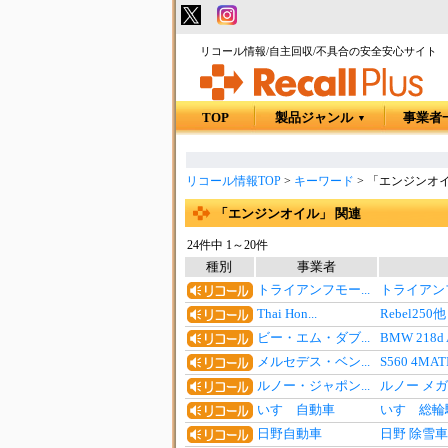
リコール情報/自主回収/不具合の安全安心サイト
TOP
製品ジャンル
事業者
▼
リコール情報TOP
>
キーワード
>
「エンジンオイ
「エンジンオイル」 関連
24件中 1～20件
種別
事業者
トライアンフモー...
トライアン
Thai Hon...
Rebel2
ビー・エム・ダブ...
BMW 218d
メルセデス・ベン...
S560 4M
ルノー・ジャポン...
ルノー メガ
いすゞ自動車
いすゞ総輪
日野自動車
日野 除雪