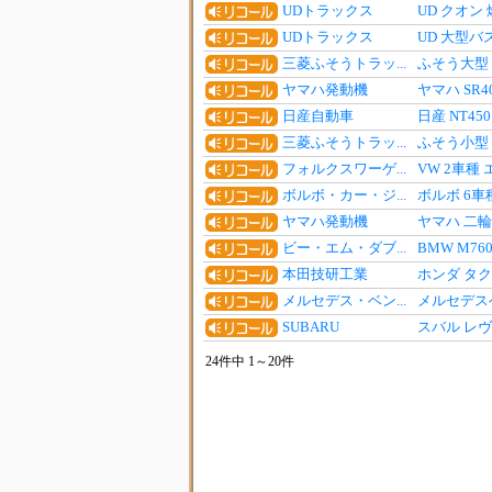
UDトラックス
UD クオ
UDトラックス
UD 大型バ
三菱ふそうトラッ...
ふそう大型
ヤマハ発動機
ヤマハ SR
日産自動車
日産 NT4
三菱ふそうトラッ...
ふそう小型
フォルクスワーゲ...
VW 2車
ボルボ・カー・ジ...
ボルボ 6
ヤマハ発動機
ヤマハ 二
ビー・エム・ダブ...
BMW M76
本田技研工業
ホンダ タ
メルセデス・ベン...
メルセデスベ
SUBARU
スバル レ
24件中 1～20件