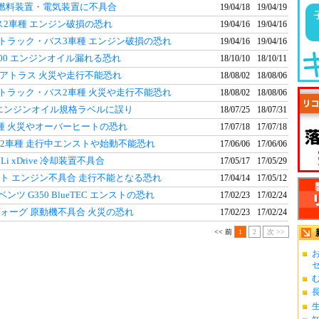
ン 燃料装置・電気装置に不具合
19/04/18
19/04/19
ス2車種 エンジン破損の恐れ
19/04/16
19/04/16
トラック・バス3車種 エンジン破損の恐れ
19/04/16
19/04/16
400 エンジンオイル漏れる恐れ
18/10/10
18/10/11
50アトラス 火災や走行不能恐れ
18/08/02
18/08/06
トラック・バス2車種 火災や走行不能恐れ
18/08/02
18/08/06
種 エンジンオイル規格ラベルに誤り
18/07/25
18/07/31
車種 火災やオーバーヒートの恐れ
17/07/18
17/07/18
輪2車種 走行中エンストや始動不能恐れ
17/06/06
17/06/06
0Li xDrive 冷却装置不具合
17/05/17
17/05/29
クト エンジン不具合 走行不能となる恐れ
17/04/14
17/05/12
ンツ G350 BlueTEC エンストの恐れ
17/02/23
17/02/24
ヴォーグ 原動機不具合 火災の恐れ
17/02/23
17/02/24
<< 前
1
2
次 >>
お
ゼ.
む
長