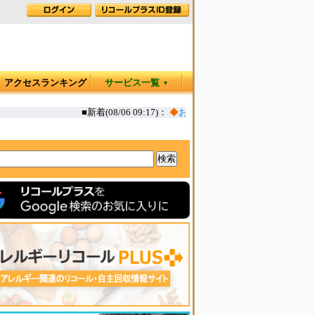
アクセスランキング
サービス一覧
▼
■新着(08/06 09:17)：
◆
お肉屋さんのコロッケ 一部(えび,か