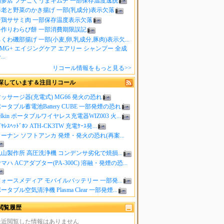
知多店 プチこくうまキムチ 一部保存温度逸脱
海老と野菜のかき揚げ 一部(乳成分)表示欠落
若鶏ササミ肉 一部保存温度表示欠落
手作りわらび餅 一部消費期限誤記
くわ磯部揚げ 一部(小麦,卵,乳成分,豚肉)表示欠...
MG+ エイジングケア エアリー シャンプー 全成
..
リコール情報をもっと見る>>
探しています＆注目リコール
ッサージ器(充電式) MG66 発火の恐れ
ータブル蓄電池Battery CUBE 一部発煙の恐れ
elkin ポータブルワイヤレス充電器WIZ003 火...
ｲﾔﾚｽﾍｯﾄﾞﾎﾝ ATH-CK3TW 充電ｹｰｽ発...
ーナン ソフトアンカ 発煙・発火の恐れ(再案...
山製作所 高圧洗浄機 コンデンサ劣化で焼損...
マハ ACアダプター(PA-300C) 溶融・発煙の恐...
ォースメディア モバイルバッテリー 一部発...
ータブル空気清浄機 Plasma Clear 一部発煙...
閲覧履歴
最近閲覧した情報はありません