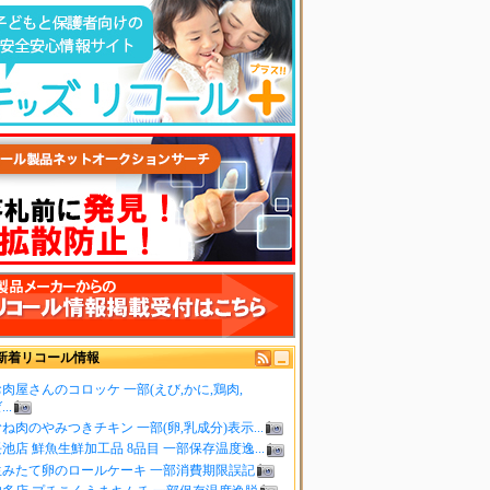
新着リコール情報
肉屋さんのコロッケ 一部(えび,かに,鶏肉,
..
ね肉のやみつきチキン 一部(卵,乳成分)表示...
池店 鮮魚生鮮加工品 8品目 一部保存温度逸...
生みたて卵のロールケーキ 一部消費期限誤記