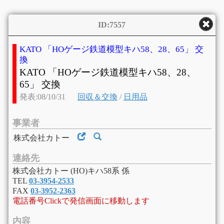
ID:7557
KATO 「HOゲージ鉄道模型キハ58、28、65」 交
換
KATO 「HOゲージ鉄道模型キハ58、28、
65」 交換
発表:08/10/31
回収＆交換
/
日用品
事業者
株式会社カトー
連絡先
株式会社カトー (HO)キハ58系 係
TEL
03-3954-2533
FAX
03-3952-2363
電話番号Clickで発信画面に移動します
内容