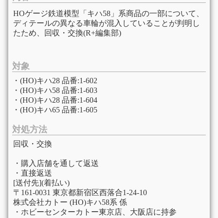
HOゲージ鉄道模型「キハ58」系商品の一部について、
ディテールの異なる車輪が混入していることが判明し
たため、回収・交換(R+編集部)
対象
・(HO)キハ28 品番:1-602
・(HO)キハ58 品番:1-603
・(HO)キハ28 品番:1-604
・(HO)キハ65 品番:1-605
対処方法
回収・交換
・購入店舗を通して返送
・直接返送
[送付先](着払い)
〒161-0031 東京都新宿区西落合1-24-10
株式会社カトー (HO)キハ58系 係
・ホビーセンターカトー東京店、大阪店に持参