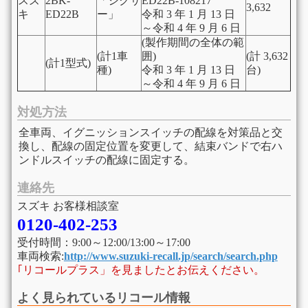
スズ
2BK-
「ジクサ
ED22B-108217
3,632
キ
ED22B
ー」
令和 3 年 1 月 13 日
～令和 4 年 9 月 6 日
(製作期間の全体の範
(計1車
囲)
(計 3,632
(計1型式)
種)
令和 3 年 1 月 13 日
台)
～令和 4 年 9 月 6 日
対処方法
全車両、イグニッションスイッチの配線を対策品と交
換し、配線の固定位置を変更して、結束バンドで右ハ
ンドルスイッチの配線に固定する。
連絡先
スズキ お客様相談室
0120-402-253
受付時間：9:00～12:00/13:00～17:00
車両検索:
http://www.suzuki-recall.jp/search/search.php
｢リコールプラス」を見ましたとお伝えください。
よく見られているリコール情報