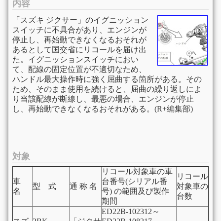
内容
「スズキ ジクサー」のイグニッション
スイッチに不具合があり、エンジンが
停止し、再始動できなくなるおそれが
あるとして国交省にリコールを届け出
た。イグニッションスイッチにおい
て、配線の固定位置が不適切なため、
ハンドル最大操作時に強く屈曲する箇所がある。その
ため、そのまま使用を続けると、屈曲の繰り返しによ
り当該配線が断線し、最悪の場合、エンジンが停止
し、再始動できなくなるおそれがある。(R+編集部)
対象
リコール対象車の車
リコール
車
台番号(シリアル番
型 式
通 称 名
対象車の
名
号) の範囲及び製作
台数
期間
ED22B-102312～