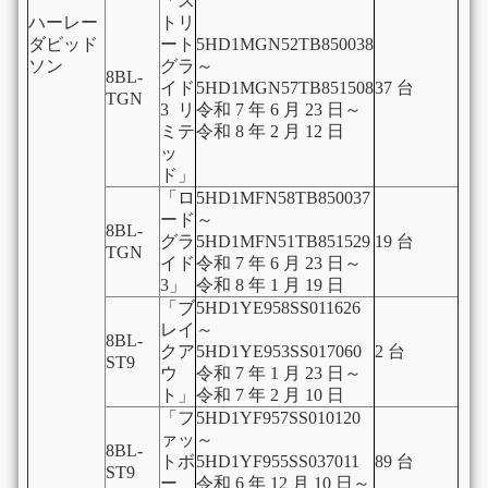
「ス
ハーレー
トリ
ダビッド
ート
5HD1MGN52TB850038
ソン
グラ
～
8BL-
イド
5HD1MGN57TB851508
37 台
TGN
3 リ
令和 7 年 6 月 23 日～
ミテ
令和 8 年 2 月 12 日
ッ
ド」
「ロ
5HD1MFN58TB850037
ード
～
8BL-
グラ
5HD1MFN51TB851529
19 台
TGN
イド
令和 7 年 6 月 23 日～
3」
令和 8 年 1 月 19 日
「ブ
5HD1YE958SS011626
レイ
～
8BL-
クア
5HD1YE953SS017060
2 台
ST9
ウ
令和 7 年 1 月 23 日～
ト」
令和 7 年 2 月 10 日
「フ
5HD1YF957SS010120
ァッ
～
8BL-
トボ
5HD1YF955SS037011
89 台
ST9
ー
令和 6 年 12 月 10 日～