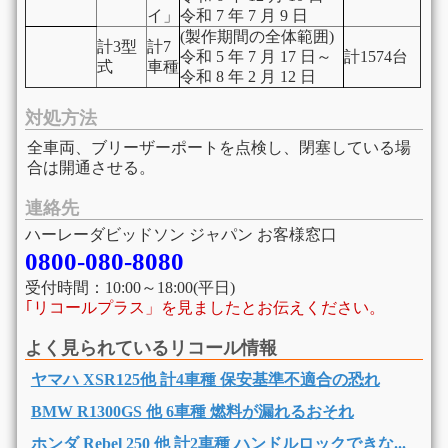
イ」
令和 7 年 7 月 9 日
(製作期間の全体範囲)
計3型
計7
令和 5 年 7 月 17 日～
計1574台
式
車種
令和 8 年 2 月 12 日
対処方法
全車両、ブリーザーポートを点検し、閉塞している場
合は開通させる。
連絡先
ハーレーダビッドソン ジャパン お客様窓口
0800-080-8080
受付時間：10:00～18:00(平日)
｢リコールプラス」を見ましたとお伝えください。
よく見られているリコール情報
ヤマハ XSR125他 計4車種 保安基準不適合の恐れ
BMW R1300GS 他 6車種 燃料が漏れるおそれ
ホンダ Rebel 250 他 計2車種 ハンドルロックできな...