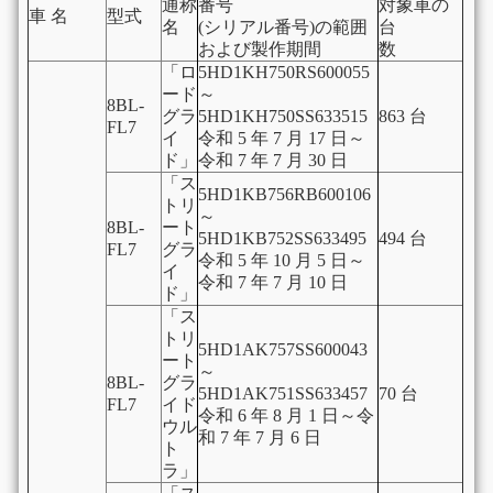
通称
番号
対象車の
車 名
型式
名
(シリアル番号)の範囲
台
および製作期間
数
「ロ
5HD1KH750RS600055
ード
～
8BL-
グラ
5HD1KH750SS633515
863 台
FL7
イ
令和 5 年 7 月 17 日～
ド」
令和 7 年 7 月 30 日
「ス
5HD1KB756RB600106
トリ
～
8BL-
ート
5HD1KB752SS633495
494 台
FL7
グラ
令和 5 年 10 月 5 日～
イ
令和 7 年 7 月 10 日
ド」
「ス
トリ
5HD1AK757SS600043
ート
～
8BL-
グラ
5HD1AK751SS633457
70 台
FL7
イド
令和 6 年 8 月 1 日～令
ウル
和 7 年 7 月 6 日
ト
ラ」