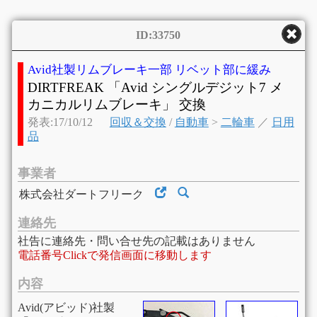
ID:33750
Avid社製リムブレーキ一部 リベット部に緩み
DIRTFREAK 「Avid シングルデジット7 メ
カニカルリムブレーキ」 交換
発表:17/10/12
回収＆交換
/
自動車
>
二輪車
／
日用
品
事業者
株式会社ダートフリーク
連絡先
社告に連絡先・問い合せ先の記載はありません
電話番号Clickで発信画面に移動します
内容
Avid(アビッド)社製