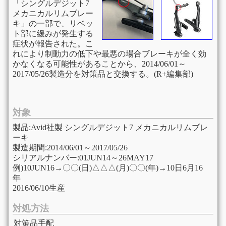
「シングルデジット7
メカニカルリムブレー
キ」の一部で、リベッ
ト部に緩みが発生する
症状が報告された。こ
れにより制動力の低下や最悪の場合ブレーキが全く効
かなくなる可能性があることから、2014/06/01～
2017/05/26製造分を対策品と交換する。(R+編集部)
対象
製品:Avid社製 シングルデジット7 メカニカルリムブレ
ーキ
製造期間:2014/06/01～2017/05/26
シリアルナンバー:01JUN14～26MAY17
例)10JUN16→〇〇(日)△△△(月)〇〇(年)→10日6月16
年
2016/06/10生産
対処方法
対策品手配