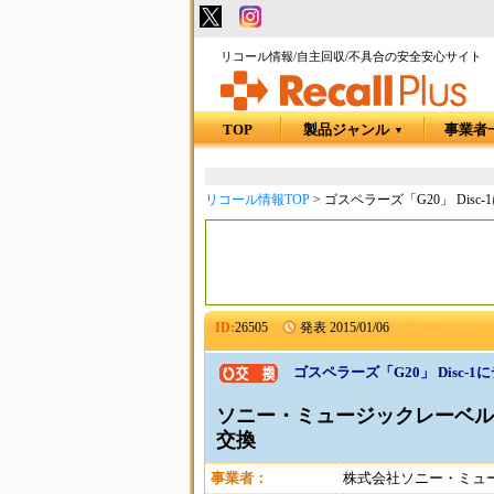
リコール情報/自主回収/不具合の安全安心サイト
TOP
製品ジャンル
事業者
▼
リコール情報TOP
>
ゴスペラーズ「G20」 Disc
ID:
26505
発表
2015/01/06
ゴスペラーズ「G20」 Disc-
ソニー・ミュージックレーベルズ 
交換
事業者：
株式会社ソニー・ミュ