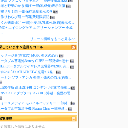
知多店 プチこくうまキムチ 一部保存温度逸脱
海老と野菜のかき揚げ 一部(乳成分)表示欠落
若鶏ササミ肉 一部保存温度表示欠落
手作りわらび餅 一部消費期限誤記
くわ磯部揚げ 一部(小麦,卵,乳成分,豚肉)表示欠...
MG+ エイジングケア エアリー シャンプー 全成
..
リコール情報をもっと見る>>
探しています＆注目リコール
ッサージ器(充電式) MG66 発火の恐れ
ータブル蓄電池Battery CUBE 一部発煙の恐れ
elkin ポータブルワイヤレス充電器WIZ003 火...
ｲﾔﾚｽﾍｯﾄﾞﾎﾝ ATH-CK3TW 充電ｹｰｽ発...
ーナン ソフトアンカ 発煙・発火の恐れ(再案...
山製作所 高圧洗浄機 コンデンサ劣化で焼損...
マハ ACアダプター(PA-300C) 溶融・発煙の恐...
ォースメディア モバイルバッテリー 一部発...
ータブル空気清浄機 Plasma Clear 一部発煙...
閲覧履歴
最近閲覧した情報はありません