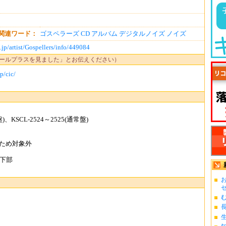
関連ワード：
ゴスペラーズ
CD
アルバム
デジタルノイズ
ノイズ
jp/artist/Gospellers/info/449084
ールプラスを見ました」とお伝えください）
p/cic/
、KSCL-2524～2525(通常盤)
ため対象外
下部
お
ゼ.
む
長