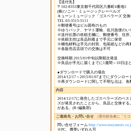
【送付先】
〒102-8353東京都千代田区六番町4番地5
(株)ソニー・ミュージックレーベルズ
キューンミュージック「ゴスペラーズ 交換
TEL:03-3515-5111
※郵便番号はビル固有のもの
※ゆうパック、ヤマト運輸、佐川急便のい
※送付伝票の依頼主欄に、郵便番号、住所
※依頼主控は良品到着まで手元に保管
※梱包材料は手元の封筒、包装紙などの再
※各販売店店頭での交換は不可
交換時期:2015/01中旬以降順次発送
※良品が手元に届くまでに1週間～10日ほ
●ダウンロードで購入の場合
2014/12/17～2015/01/07までにダウ
※再ダウンロードに関して不明な点は、各
内容
2014/12/17に発売したゴスペラーズ
ズが発見されたことから、良品と交換する。Disc
がある。(R+編集部)
ご連絡先・お問い合せ
（受付担当者に「リコ
問い合せフォーム:
http://www.sonymusic.co.j
※PC、携帯いずれも可