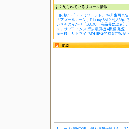
よく見られているリコール情報
日向坂46「ドレミソラシド」 特典生写真
「アズールレーン」Blu-ray Vol.2 封入物に
いきものがかり「BAKU」商品帯に誤表記
ユアサプライムス 壁掛扇風機 4機種 発煙・発
魔王様、リトライ! BD1 映像特典音声改変
[PR]
|
リコール情報TOP
|
個人情報保護方針
|
FA