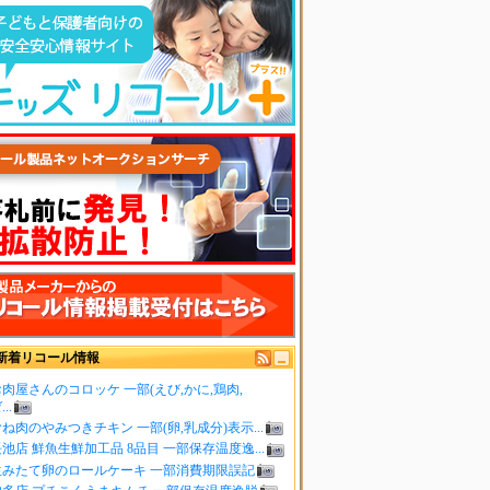
新着リコール情報
肉屋さんのコロッケ 一部(えび,かに,鶏肉,
..
ね肉のやみつきチキン 一部(卵,乳成分)表示...
池店 鮮魚生鮮加工品 8品目 一部保存温度逸...
生みたて卵のロールケーキ 一部消費期限誤記