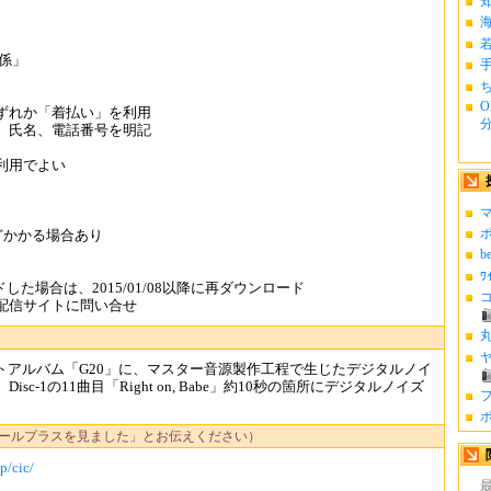
係」
ち
O
ずれか「着払い」を利用
分.
、氏名、電話番号を明記
利用でよい
マ
ポ
どかかる場合あり
b
ﾜ
ンロードした場合は、2015/01/08以降に再ダウンロード
コ
配信サイトに問い合せ
丸
ヤ
のベストアルバム「G20」に、マスター音源製作工程で生じたデジタルノイ
-1の11曲目「Right on, Babe」約10秒の箇所にデジタルノイズ
フ
ポ
ールプラスを見ました」とお伝えください）
p/cic/