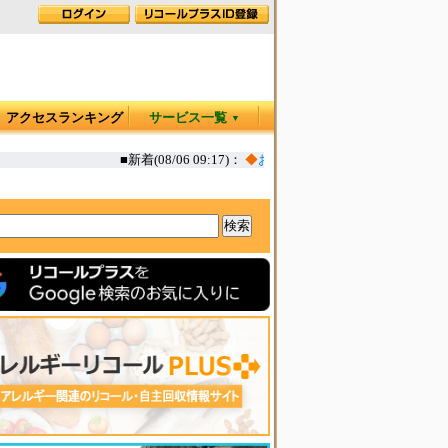
アクセスランキング
サービス一覧
▼
■新着(08/06 09:17)：
◆
お肉屋さんのコロッケ 一部(えび,か