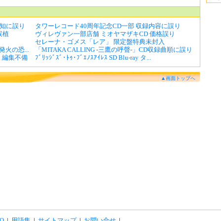
告知に誤り
タワーレコード40周年記念CD一部 収録内容に誤り
誤植
ヴィレヴァン一部店舗 ミオヤマザキCD 価格誤り
セレーナ・ゴメス「レア」 限定盤特典未封入
火の恐...
「MITAKA CALLING -三鷹の呼聲-」CD収録曲順に誤り
・編集不備
ﾌﾞﾘｯｼﾞｽﾞ･ﾄｩ･ﾌﾞｴﾉｽｱｲﾚｽ SD Blu-ray タ...
▲画面トップへ
Q
|
用語集
|
サイトマップ
|
お問い合せ
|