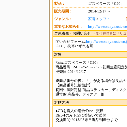
製品：
ゴスペラーズ「G20」
販売期間：
2014/12/17 ～
ジャンル：
家電
>
ソフト
重要なお知らせ：
http://www.sonymusic.co.
ご連絡先・お問い合せ
（受付担当者に「リコ
問い合せフォーム:
http://www.sonymusic.co.j
※PC、携帯いずれも可
対象
商品:ゴスペラーズ「G20」
商品番号:KSCL-2521～2523(初回生産限定盤)
発売日:2014/12/17
※商品番号の後に「.」がある場合は良品の
【商品番号記載箇所】
初回生産限定盤:商品ステッカー、ディスク
通常盤:商品帯、ディスク下部
対処方法
●CDを購入の場合:Disc-1交換
Disc-1のみ下記に着払いで送付
交換期間:2015/05末日返品到着分まで