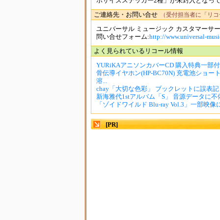
ホサイズステッカー2種」が未封入となって
ご連絡先・お問い合せ
（受付担当者に「リコ
ユニバーサル ミュージック カスタマーサ
問い合せフォーム:
http://www.universal-music
よく見られているリコール情報
YURiKAアニソンカバーCD 購入特典一部
骨伝導イヤホン(HP-BC70N) 充電池ショ
溶...
chay「大切な色彩」 ブックレットに誤表記
新海雅代1stアルバム「S」 音源データに不
「ゾイドワイルド Blu-ray Vol.3」一部映
[PR]