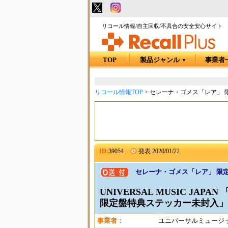
リコール情報/自主回収/不具合の安全安心サイト
TOP
製品ジャンル
事業者
▼
リコール情報TOP
>
セレーナ・ゴメス「レア」 
ID:
39054
発表
2020/01/22
セレーナ・ゴメス「レア」 限
UNIVERSAL MUSIC JA
限定盤特典ステッカー未封入」
事業者：
ユニバーサルミュージ