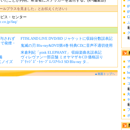
いたことが判明。希望者にステッカーを送付する。(R+編集部)
g
ールプラスを見ました」とお伝えください）
g
C
ービス・センター
.co.jp/faq/
ふ
付与されず
FTISLAND LIVE DVD/BD ジャケットに収録分数誤表記
ートで発煙・
鬼滅の刃 Blu-ray&DVD第4巻 特典CDに音声不適切使用
米倉利紀「pink ELEPHANT」 収録楽曲名誤表記
備
ヴィレヴァン一部店舗 ミオヤマザキCD 価格誤り
マ
像にノイズ
ﾌﾞﾘｯｼﾞｽﾞ･ﾄｩ･ﾌﾞｴﾉｽｱｲﾚｽ SD Blu-ray タ...
ポ
b
▲画面トップへ
ﾜ
コ
丸
ヤ
フ
ポ