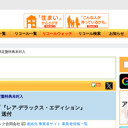
一覧
リコール一覧
リコールウォッチ
リコール検索
お知らせ
限定盤特典未封入
定盤特典未封入
PAN 「『レア-デラックス・エディション』
 送付
ック合同会社
連絡先
事業者サイト
事業者情報一覧