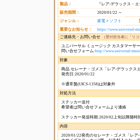
製品：
『レア-デラックス・エディ
販売期間：
2020/01/22 ～
ジャンル：
家電
>
ソフト
重要なお知らせ：
https://www.universal-mu
ご連絡先・お問い合せ
（受付担当者に「リコ
ユニバーサル ミュージック カスタマーサ
問い合せフォーム:
http://www.universal-music
対象
商品:セレーナ・ゴメス「レア-デラックスエディシ
発売日:2020/01/22
※通常盤(UICS-1358)は対象外
対処方法
ステッカー送付
希望者は問い合せフォームより連絡
ステッカー発送時期:2020/02上旬以降随時
内容
2020/01/22発売のセレーナ・ゴメス