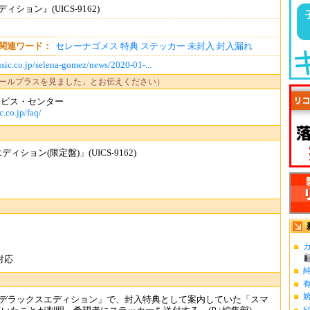
ション』(UICS-9162)
関連ワード：
セレーナゴメス
特典
ステッカー
未封入
封入漏れ
sic.co.jp/selena-gomez/news/2020-01-...
ールプラスを見ました」とお伝えください）
ービス・センター
.co.jp/faq/
ョン(限定盤)」(UICS-9162)
カ
対応
「レア-デラックスエディション」で、封入特典として案内していた「スマ
S