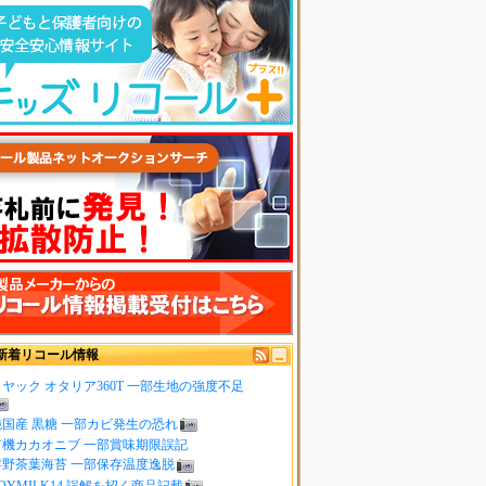
新着リコール情報
ヤック オタリア360T 一部生地の強度不足
純国産 黒糖 一部カビ発生の恐れ
有機カカオニブ 一部賞味期限誤記
嬉野茶葉海苔 一部保存温度逸脱
OYMILK14 誤解を招く商品記載