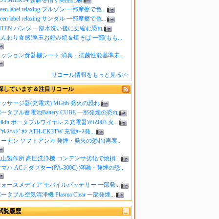
reen label relaxing ブルゾン 一部摩擦で色...
reen label relaxing サンダル 一部摩擦で色...
ITEN パンツ 一部水洗い後に丈縮む恐れ
んわり食感!豚玉お好み焼＆焼そば 一部(もも...
クッション食器棚シート 消臭・抗菌性能基準未...
リコール情報をもっと見る>>
探しています＆注目リコール
ッサージ器(充電式) MG66 発火の恐れ
ータブル蓄電池Battery CUBE 一部発煙の恐れ
elkin ポータブルワイヤレス充電器WIZ003 火...
ｲﾔﾚｽﾍｯﾄﾞﾎﾝ ATH-CK3TW 充電ｹｰｽ発...
ーナン ソフトアンカ 発煙・発火の恐れ(再案...
山製作所 高圧洗浄機 コンデンサ劣化で焼損...
マハ ACアダプター(PA-300C) 溶融・発煙の恐...
ォースメディア モバイルバッテリー 一部発...
ータブル空気清浄機 Plasma Clear 一部発煙...
閲覧履歴