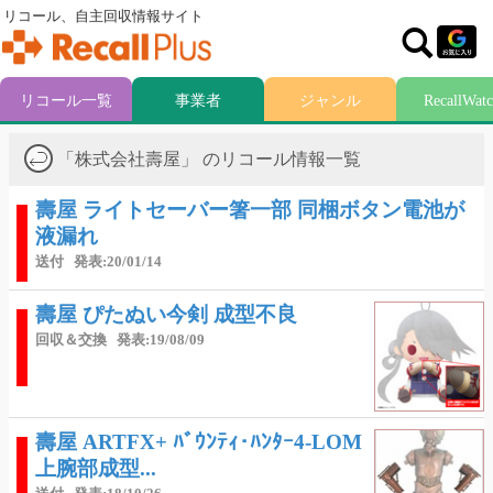
リコール、自主回収情報サイト
リコール一覧
事業者
ジャンル
RecallWat
「株式会社壽屋」 のリコール情報一覧
壽屋 ライトセーバー箸一部 同梱ボタン電池が
液漏れ
送付
発表:20/01/14
壽屋 ぴたぬい今剣 成型不良
回収＆交換
発表:19/08/09
壽屋 ARTFX+ ﾊﾞｳﾝﾃｨ･ﾊﾝﾀｰ4-LOM
上腕部成型...