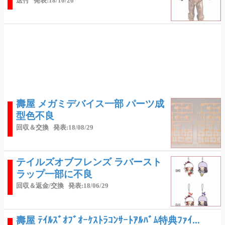
送付
発表:18/10/26
壽屋 メガミデバイス一部 パーツ成
型色不良
回収＆交換
発表:18/08/29
テイルズオブフレンズ ラバースト
ラップ一部に不良
回収＆返金/交換
発表:18/06/29
壽屋 ﾃｲﾙｽﾞｵﾌﾞｵｰｹｽﾄﾗｺﾝｻｰﾄｱﾙﾊﾞﾑ特典ﾌｧｲ...