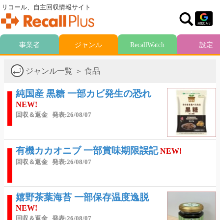
リコール、自主回収情報サイト
事業者
ジャンル
RecallWatch
設定
ジャンル一覧 ＞ 食品
純国産 黒糖 一部カビ発生の恐れ
NEW!
回収＆返金
発表:26/08/07
有機カカオニブ 一部賞味期限誤記
NEW!
回収＆返金
発表:26/08/07
嬉野茶葉海苔 一部保存温度逸脱
NEW!
回収＆返金
発表:26/08/07