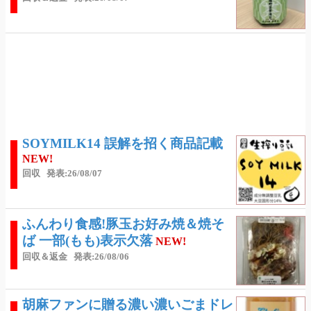
SOYMILK14 誤解を招く商品記載
NEW!
回収
発表:26/08/07
ふんわり食感!豚玉お好み焼＆焼そ
ば 一部(もも)表示欠落
NEW!
回収＆返金
発表:26/08/06
胡麻ファンに贈る濃い濃いごまドレ