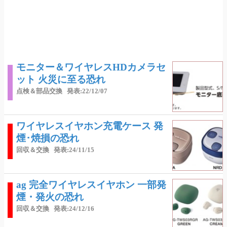
モニター＆ワイヤレスHDカメラセ
ット 火災に至る恐れ
点検＆部品交換
発表:22/12/07
ワイヤレスイヤホン充電ケース 発
煙･焼損の恐れ
回収＆交換
発表:24/11/15
ag 完全ワイヤレスイヤホン 一部発
煙・発火の恐れ
回収＆交換
発表:24/12/16