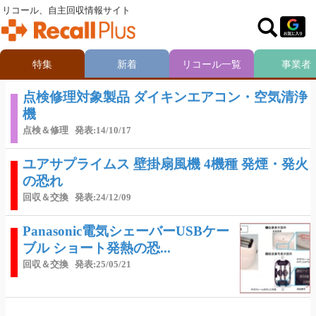
リコール、自主回収情報サイト
特集
新着
リコール一覧
事業者
点検修理対象製品 ダイキンエアコン・空気清浄
機
点検＆修理
発表:14/10/17
ユアサプライムス 壁掛扇風機 4機種 発煙・発火
の恐れ
回収＆交換
発表:24/12/09
Panasonic電気シェーバーUSBケー
ブル ショート発熱の恐...
回収＆交換
発表:25/05/21