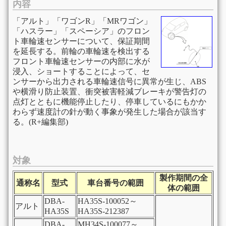
内容
「アルト」「ワゴンR」「MRワゴン」
「ハスラー」「スペーシア」のフロン
ト車輪速センサーについて、保証期間
を延長する。前輪の車輪速を検出する
フロント車輪速センサーの内部に水が
浸入、ショートすることによって、セ
ンサーから出力される車輪速信号に異常が生じ、ABS
や横滑り防止装置、衝突被害軽減ブレーキが警告灯の
点灯とともに機能停止したり、停車しているにもかか
わらず速度計の針が動く事象が発生した場合が該当す
る。(R+編集部)
対象
製作期間の全
通称名
型式
車台番号の範囲
体の範囲
DBA-
HA35S-100052～
アルト
HA35S
HA35S-212387
DBA-
MH34S-100077～