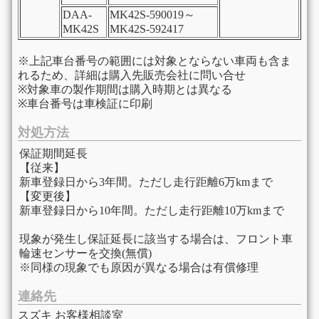
DAA-
MK42S-590019～
MK42S
MK42S-592417
※上記車台番号の範囲には対象とならない車両も含ま
れるため、詳細は購入先販売会社に問い合せ
※対象車の製作期間は購入時期とは異なる
※車台番号は車検証に印刷
対処方法
保証期間延長
【従来】
新車登録日から3年間。ただし走行距離6万kmまで
【変更後】
新車登録日から10年間。ただし走行距離10万kmまで
現象が発生し保証延長に該当する場合は、フロント車
輪速センサーを交換(無償)
※同様の現象でも原因が異なる場合は有償修理
連絡先
スズキ お客様相談室