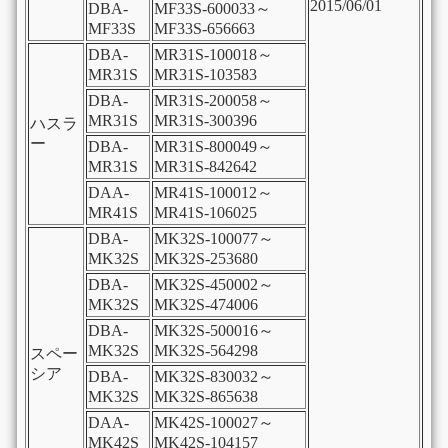
2015/06/01
DBA-
MF33S-600033～
MF33S
MF33S-656663
DBA-
MR31S-100018～
MR31S
MR31S-103583
DBA-
MR31S-200058～
MR31S
MR31S-300396
ハスラ
ー
DBA-
MR31S-800049～
MR31S
MR31S-842642
DAA-
MR41S-100012～
MR41S
MR41S-106025
DBA-
MK32S-100077～
MK32S
MK32S-253680
DBA-
MK32S-450002～
MK32S
MK32S-474006
DBA-
MK32S-500016～
MK32S
MK32S-564298
スペー
シア
DBA-
MK32S-830032～
MK32S
MK32S-865638
DAA-
MK42S-100027～
MK42S
MK42S-104157