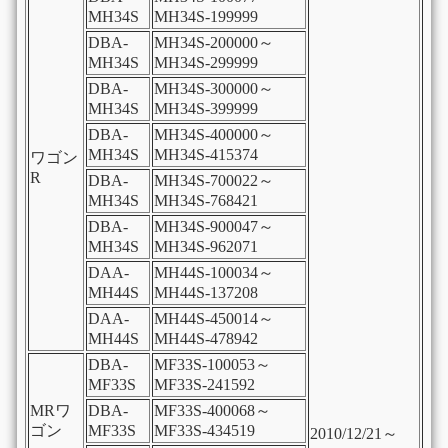
MH34S
MH34S-199999
DBA-
MH34S-200000～
MH34S
MH34S-299999
DBA-
MH34S-300000～
MH34S
MH34S-399999
DBA-
MH34S-400000～
MH34S
MH34S-415374
ワゴン
R
DBA-
MH34S-700022～
MH34S
MH34S-768421
DBA-
MH34S-900047～
MH34S
MH34S-962071
DAA-
MH44S-100034～
MH44S
MH44S-137208
DAA-
MH44S-450014～
MH44S
MH44S-478942
DBA-
MF33S-100053～
MF33S
MF33S-241592
MRワ
DBA-
MF33S-400068～
ゴン
MF33S
MF33S-434519
2010/12/21～