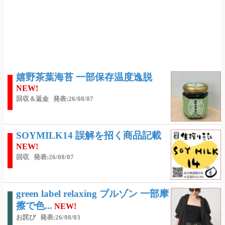
嬉野茶葉海苔 一部保存温度逸脱
NEW!
回収＆返金
発表:26/08/07
SOYMILK14 誤解を招く商品記載
NEW!
回収
発表:26/08/07
green label relaxing ブルゾン 一部摩
擦で色...
NEW!
お詫び
発表:26/08/03