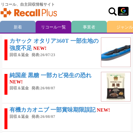
リコール、自主回収情報サイト
新着
リコール一覧
事業者
ジャンル
カヤック オタリア360T 一部生地の
強度不足
NEW!
回収＆返金
発表:26/07/23
純国産 黒糖 一部カビ発生の恐れ
NEW!
回収＆返金
発表:26/08/07
有機カカオニブ 一部賞味期限誤記
NEW!
回収＆返金
発表:26/08/07