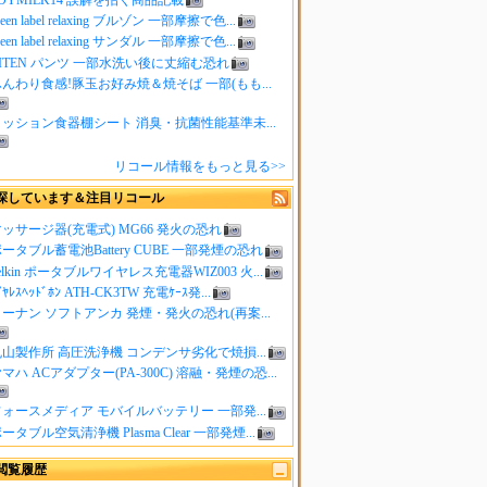
reen label relaxing ブルゾン 一部摩擦で色...
reen label relaxing サンダル 一部摩擦で色...
ITEN パンツ 一部水洗い後に丈縮む恐れ
んわり食感!豚玉お好み焼＆焼そば 一部(もも...
クッション食器棚シート 消臭・抗菌性能基準未...
リコール情報をもっと見る>>
探しています＆注目リコール
ッサージ器(充電式) MG66 発火の恐れ
ータブル蓄電池Battery CUBE 一部発煙の恐れ
elkin ポータブルワイヤレス充電器WIZ003 火...
ｲﾔﾚｽﾍｯﾄﾞﾎﾝ ATH-CK3TW 充電ｹｰｽ発...
ーナン ソフトアンカ 発煙・発火の恐れ(再案...
山製作所 高圧洗浄機 コンデンサ劣化で焼損...
マハ ACアダプター(PA-300C) 溶融・発煙の恐...
ォースメディア モバイルバッテリー 一部発...
ータブル空気清浄機 Plasma Clear 一部発煙...
閲覧履歴