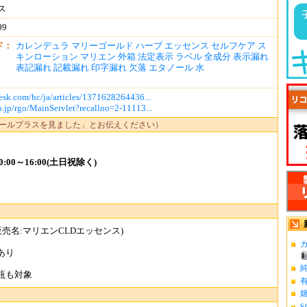
ス
09
ド：
カレンデュラ
マリーゴールド
ハーブ
エッセンス
セルフケア
ス
キンローション
マリエン
外箱
法定表示
ラベル
全成分
表示漏れ
表記漏れ
記載漏れ
印字漏れ
欠落
エタノール
水
esk.com/hc/ja/articles/1371628264436...
.jp/rgo/MainServlet?recallno=2-11113...
ールプラスを見ました」とお伝えください）
:00～16:00(土日祝除く)
売名:マリエンCLDエッセンス)
カ
あり
瓶も対象
S