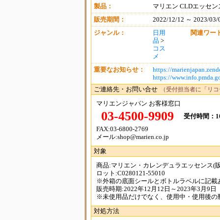
製品：
マリエン CLDエッセン
販売期間：
2022/12/12 ～ 2023/03/
ジャンル：
日用
関連ワー
品
>
コス
メ
重要なお知らせ：
https://marienjapan.zend
https://www.info.pmda.go
ご連絡先・お問い合せ
（受付担当者に「リコ
マリエンジャパン お客様窓口
03-4500-9909
受付時間：10
FAX:03-6800-2769
メール:shop@marien.co.jp
対象
商品:マリエン・カレンデュラエッセンス(販
ロット:C0280121-55010
※外箱の底面シールとボトルラベルに記載
販売時期:2022年12月12日～2023年3月9日
※未使用品だけでなく、使用中・使用後の
対処方法