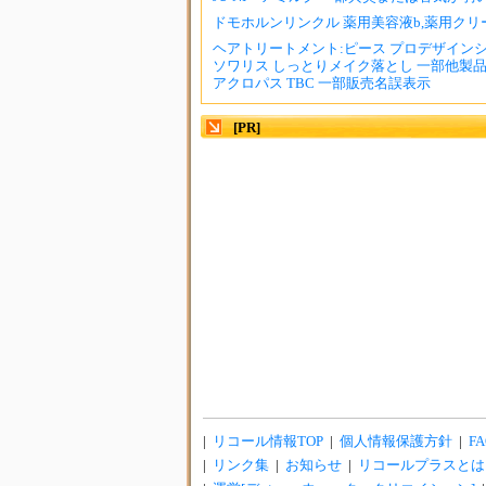
ドモホルンリンクル 薬用美容液b,薬用クリーム
ヘアトリートメント:ピース プロデザインシリー
ソワリス しっとりメイク落とし 一部他製品の
アクロパス TBC 一部販売名誤表示
[PR]
|
リコール情報TOP
|
個人情報保護方針
|
FA
|
リンク集
|
お知らせ
|
リコールプラスとは