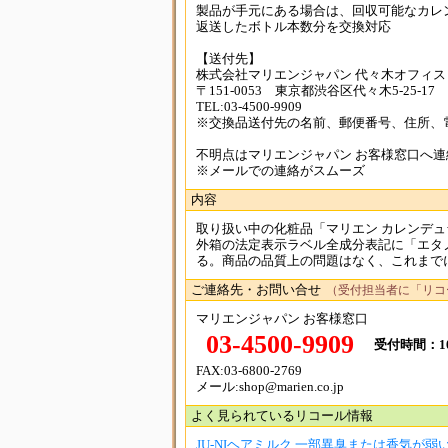
製品が手元にある場合は、回収可能なカレ
返送したボトル本数分を交換対応
【送付先】
株式会社マリエンジャパン 代々木オフィス
〒151-0053 東京都渋谷区代々木5-25-17
TEL:03-4500-9909
※交換品送付先の名前、郵便番号、住所、
不明点はマリエンジャパン お客様窓口へ連
※メールでの連絡がスムーズ
内容
取り扱い中の化粧品「マリエン カレンデュ
外箱の法定表示ラベル全成分表記に「エタ
る。商品の品質上の問題はなく、これまでに
ご連絡先・お問い合せ
（受付担当者に「リコ
マリエンジャパン お客様窓口
03-4500-9909
受付時間：10
FAX:03-6800-2769
メール:shop@marien.co.jp
よく見られているリコール情報
JU-NIヘアミルク 一部異臭または香気が弱