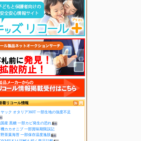
新着リコール情報
ヤック オタリア360T 一部生地の強度不足
純国産 黒糖 一部カビ発生の恐れ
有機カカオニブ 一部賞味期限誤記
嬉野茶葉海苔 一部保存温度逸脱
OYMILK14 誤解を招く商品記載