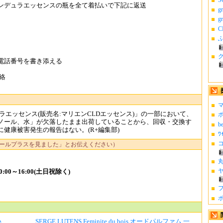
ンデュラエッセンスの瓶を全て着払いで下記に返送
g
g
C
ふ
電話番号を書き添える
絡
マ
ラエッセンス(販売名:マリエンCLDエッセンス)」の一部において、
ポ
ノール、水」が欠落したまま出荷していることから、回収・交換す
b
健康被害発生の報告はない。(R+編集部)
ﾜ
コ
ールプラスを見ました」とお伝えください）
丸
ヤ
:00～16:00(土日祝除く)
フ
ポ
い
SERGE LUTENS Feminite du bois オードパルファム 一...