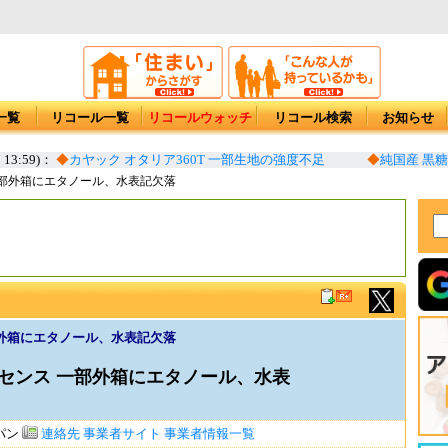
一覧
リコール一覧
リコールウォッチ
リコール検索
お知らせ
13:59)：
◆
カヤック オタリア360T 一部生地の強度不足
◆
純国産 黒糖
一部外箱にエタノール、水表記欠落
部外箱にエタノール、水表記欠落
エッセンス 一部外箱にエタノール、水表
パン
連絡先
事業者サイト
事業者情報一覧