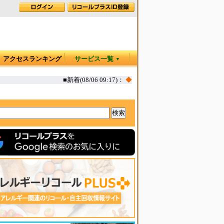
アクセスランキング
サービス一覧
▼
■新着(08/06 09:17)：
◆
お肉屋さんのコロッケ 一部(えび,