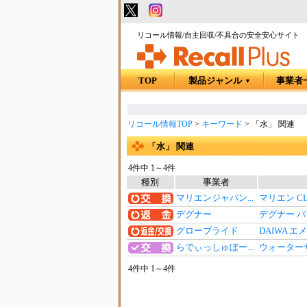
リコール情報/自主回収/不具合の安全安心サイト
TOP
製品ジャンル
事業者
▼
リコール情報TOP
>
キーワード
>
「水」 関連
「水」 関連
4件中 1～4件
種別
事業者
マリエンジャパン...
マリエン 
デグナー
デグナー バ
グローブライド
DAIWA エ
らでぃっしゅぼー...
ウォーター
4件中 1～4件