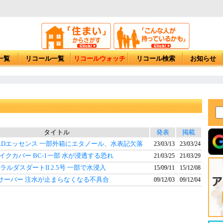
一覧
リコール一覧
リコールウォッチ
リコール検索
お知らせ
タイトル
発表
掲載
CLDエッセンス 一部外箱にエタノール、水表記欠落
23/03/13
23/03/24
イクカバー BC-1一部 水が浸透する恐れ
21/03/25
21/03/29
メラルダスダートII 2.5号 一部で水浸入
15/09/11
15/12/08
サーバー 注水が止まらなくなる不具合
09/12/03
09/12/04