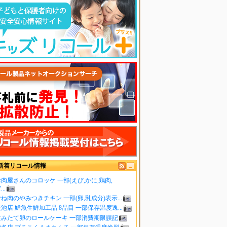
新着リコール情報
肉屋さんのコロッケ 一部(えび,かに,鶏肉,
..
ね肉のやみつきチキン 一部(卵,乳成分)表示...
池店 鮮魚生鮮加工品 8品目 一部保存温度逸...
生みたて卵のロールケーキ 一部消費期限誤記