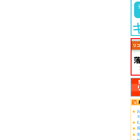
お
ゼ.
む
長