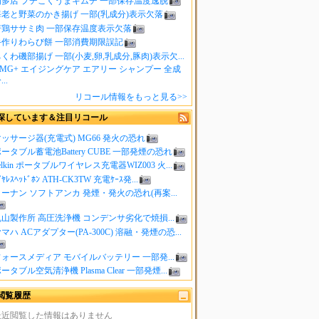
知多店 プチこくうまキムチ 一部保存温度逸脱
海老と野菜のかき揚げ 一部(乳成分)表示欠落
若鶏ササミ肉 一部保存温度表示欠落
手作りわらび餅 一部消費期限誤記
くわ磯部揚げ 一部(小麦,卵,乳成分,豚肉)表示欠...
MG+ エイジングケア エアリー シャンプー 全成
..
リコール情報をもっと見る>>
探しています＆注目リコール
ッサージ器(充電式) MG66 発火の恐れ
ータブル蓄電池Battery CUBE 一部発煙の恐れ
elkin ポータブルワイヤレス充電器WIZ003 火...
ｲﾔﾚｽﾍｯﾄﾞﾎﾝ ATH-CK3TW 充電ｹｰｽ発...
ーナン ソフトアンカ 発煙・発火の恐れ(再案...
山製作所 高圧洗浄機 コンデンサ劣化で焼損...
マハ ACアダプター(PA-300C) 溶融・発煙の恐...
ォースメディア モバイルバッテリー 一部発...
ータブル空気清浄機 Plasma Clear 一部発煙...
閲覧履歴
最近閲覧した情報はありません