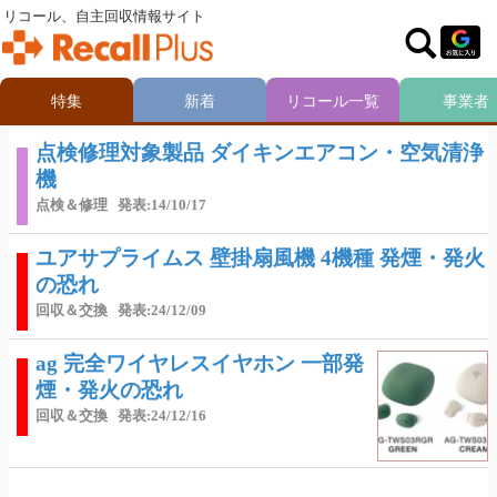
リコール、自主回収情報サイト
特集
新着
リコール一覧
事業者
点検修理対象製品 ダイキンエアコン・空気清浄
機
点検＆修理
発表:14/10/17
ユアサプライムス 壁掛扇風機 4機種 発煙・発火
の恐れ
回収＆交換
発表:24/12/09
ag 完全ワイヤレスイヤホン 一部発
煙・発火の恐れ
回収＆交換
発表:24/12/16