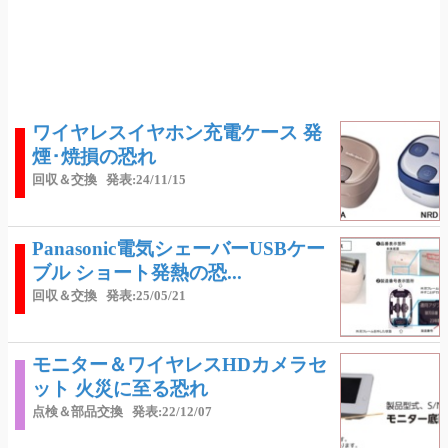
ワイヤレスイヤホン充電ケース 発
煙･焼損の恐れ
回収＆交換
発表:24/11/15
Panasonic電気シェーバーUSBケー
ブル ショート発熱の恐...
回収＆交換
発表:25/05/21
モニター＆ワイヤレスHDカメラセ
ット 火災に至る恐れ
点検＆部品交換
発表:22/12/07