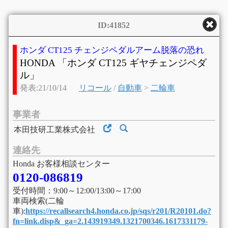
ID:41852
ホンダ CT125 チェンジペダルアーム脱落の恐れ
HONDA 「ホンダ CT125 ギヤチェンジペダ
ル」
発表:21/10/14
リコール
/
自動車
>
二輪車
事業者
本田技研工業株式会社
連絡先
Honda お客様相談センター
0120-086819
受付時間：9:00～12:00/13:00～17:00
車両検索(二輪
車):
https://recallsearch4.honda.co.jp/sqs/r201/R20101.do?
fn=link.disp&_ga=2.143919349.1321700346.1617331179-