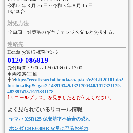
令和 2 年 3 月 26 日～令和 3 年 8 月 15 日
19,409台
対処方法
全車両、対策品のギヤチェンジペダルと交換する。
連絡先
Honda お客様相談センター
0120-086819
受付時間：9:00～12:00/13:00～17:00
車両検索(二輪
車):
https://recallsearch4.honda.co.jp/sqs/r201/R20101.do?
fn=link.disp&_ga=2.143919349.1321700346.1617331179-
482897478.1617331178
｢リコールプラス」を見ましたとお伝えください。
よく見られているリコール情報
ヤマハ XSR125 保安基準不適合の恐れ
ホンダ CBR600RR 火災に至るおそれ