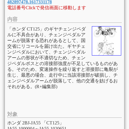
482897478.1617331178
電話番号Clickで発信画面に移動します
内容
「ホンダ CT125」のギヤチェンジペダ
ルに不具合があり、チェンジペダルア
ームが脱落する恐れがあるとして、国
交省にリコールを届け出た。ギヤチェ
ンジペダルにおいて、チェンジペダル
アームの形状が不適切なため、チェン
ジペダルボスとの溶接部強度が不足しているものがあ
る。そのため、変速操作を繰り返すと溶接部に亀裂が
生じ、最悪の場合、走行中に当該溶接部が破損し、チ
ェンジペダルアームが脱落して、他の交通を妨げるお
それがある。(R+編集部)
対象
ホンダ 2BJ-JA55 「CT125」
JA55-1000004～JA55-1020651