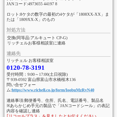
JANコード:4973655 44197 8
ロット:8ケタの数字の最初の4ケタが「1808XX-XX」ま
たは「1809XX-X」のもの
対処方法
交換(同等品:アルキュート CP-G)
リッチェルお客様相談室に連絡
連絡先
リッチェル お客様相談室
0120-78-3191
受付時間：9:00～17:00(土日祝除)
〒939-0592 富山県富山市水橋桜木136
問い合せフォー
ム:
https://www.richell.co.jp/form/IoobuMzRvN40
連絡事項:郵便番号、住所、氏名、電話番号、製品名
※あらかじめ手元の製品で「JANコードシール」の表記
内容を確認し連絡
｢リコールプラス」を見ましたとお伝えください。