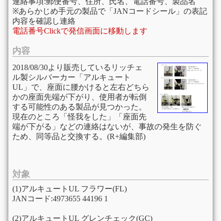
連絡事項:郵便番号、住所、氏名、電話番号、製品名
※あらかじめ手元の製品で「JANコードシール」の表記
内容を確認し連絡
電話番号Clickで発信画面に移動します
内容
2018/08/30より販売しているリッチェ
ル製シルバーカー「アルキュート
UL」で、座面に腰かけると左右どちら
かの座面先端が下がり、使用者が転倒
する可能性のある製品が見つかった。
現在のところ「怪我をした」「座面先
端が下がる」などの連絡はないが、事故の発生を防ぐ
ため、同等品と交換する。(R+編集部)
対象
(1)アルキュートUL フラワー(FL)
JANコード:4973655 44196 1
(2)アルキュートUL グレンチェック(GC)