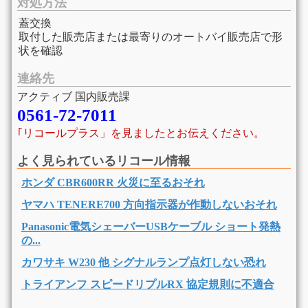
対処方法
蓋交換
取付した販売店または最寄りのオートバイ販売店で形
状を確認
連絡先
アクティブ 国内販売課
0561-72-7011
｢リコールプラス」を見ましたとお伝えください。
よく見られているリコール情報
ホンダ CBR600RR 火災に至るおそれ
ヤマハ TENERE700 方向指示器が作動しないおそれ
Panasonic電気シェーバーUSBケーブル ショート発熱
の...
カワサキ W230 他 シグナルランプ点灯しない恐れ
トライアンフ スピードリプルRX 協定規則に不適合