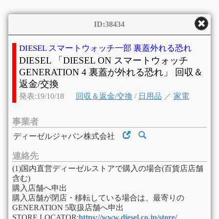
ID:38434
DIESEL スマートウォッチ一部 裏蓋外れる恐れ
DIESEL 「DIESEL ON スマートウォッチ
GENERATION 4 裏蓋が外れる恐れ」 回収＆
返金/交換
発表:19/10/18
回収＆返金/交換
/
日用品
／
家電
事業者
ディーゼルジャパン株式会社
連絡先
(1)国内直営ディーゼルストアで購入の場合(百貨店店舗
含む)
購入店舗へ申出
購入店舗が閉店・移転している場合は、最寄りの
GENERATION 5取扱店舗へ申出
STORE LOCATOR:
https://www.diesel.co.jp/store/