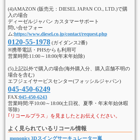
(4)AMAZON (販売元：DIESEL JAPAN CO., LTD.)で購
入の場合
ディーゼルジャパン カスタマーサポート
問い合せフォー
ム:
https://www.diesel.co.jp/contact/request.php
0120-55-1978
(ガイダンス2番)
※携帯電話・PHSからも利用可
営業時間:11:00～18:00(年末年始除)
(5)上記以外で購入の場合(海外購入分、購入店舗不明の
場合を含む)
エフジェイサービスセンター(フォッシルジャパン)
045-450-6249
FAX:
045-450-6243
営業時間:平10:00～18:00(土日祝、夏季・年末年始休暇
等除)
｢リコールプラス」を見ましたとお伝えください。
よく見られているリコール情報
mononics 3Dスイングサーキュレーター嵐