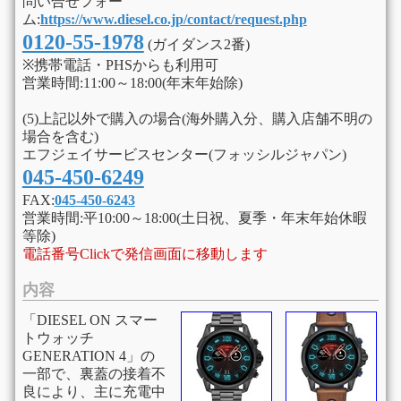
問い合せフォー
ム:
https://www.diesel.co.jp/contact/request.php
0120-55-1978
(ガイダンス2番)
※携帯電話・PHSからも利用可
営業時間:11:00～18:00(年末年始除)
(5)上記以外で購入の場合(海外購入分、購入店舗不明の
場合を含む)
エフジェイサービスセンター(フォッシルジャパン)
045-450-6249
FAX:
045-450-6243
営業時間:平10:00～18:00(土日祝、夏季・年末年始休暇
等除)
電話番号Clickで発信画面に移動します
内容
「DIESEL ON スマー
トウォッチ
GENERATION 4」の
一部で、裏蓋の接着不
良により、主に充電中