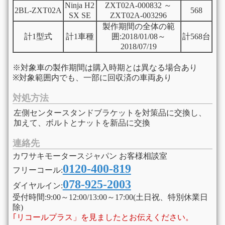
Ninja H2
ZXT02A-000832 ～
2BL-ZXT02A
568
SX SE
ZXT02A-003296
製作期間の全体の範
計1型式
計1車種
囲:2018/01/08～
計568台
2018/07/19
※対象車の製作期間は購入時期とは異なる場合あり
※対象範囲内でも、一部に回収済の車両あり
対処方法
左側センタースタンドブラケットを対策品に交換し、
加えて、ボルトとナットを新品に交換
連絡先
カワサキモータースジャパン お客様相談室
0120-400-819
フリーコール:
078-925-2003
ダイヤルイン:
受付時間:9:00～12:00/13:00～17:00(土日祝、特別休業日
除)
｢リコールプラス」を見ましたとお伝えください。