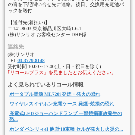
の旨を下記問い合せ先に連絡。後日、交換用充電池パ
ックを送付
【送付先(着払い)】
〒141-8603 東京都品川区大崎1-6-1
(株)サンリオ お客様センター DHP係
連絡先
(株)サンリオ
TEL
03-3779-8148
受付時間 10:00～17:00(土・日・祝日を除く)
｢リコールプラス」を見ましたとお伝えください。
よく見られているリコール情報
ポータブル電源 ML720i 発煙・発火の恐れ
ワイヤレスイヤホン充電ケース 発煙･焼損の恐れ
充電式LEDジョーハンドランプ 一部焼損事故発生の
恐...
ホンダ ベンリィeI 他 計10車種 セルが発火し火災の...