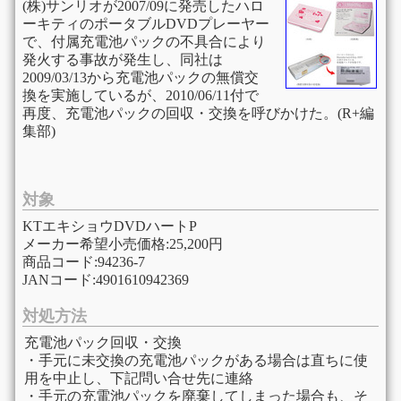
(株)サンリオが2007/09に発売したハロ
ーキティのポータブルDVDプレーヤー
で、付属充電池パックの不具合により
発火する事故が発生し、同社は
2009/03/13から充電池パックの無償交
換を実施しているが、2010/06/11付で
再度、充電池パックの回収・交換を呼びかけた。(R+編
集部)
対象
KTエキショウDVDハートP
メーカー希望小売価格:25,200円
商品コード:94236-7
JANコード:4901610942369
対処方法
充電池パック回収・交換
・手元に未交換の充電池パックがある場合は直ちに使
用を中止し、下記問い合せ先に連絡
・手元の充電池パックを廃棄してしまった場合も、そ