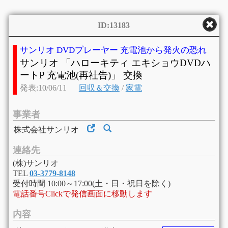
ID:13183
サンリオ DVDプレーヤー 充電池から発火の恐れ
サンリオ 「ハローキティ エキショウDVDハ
ートP 充電池(再社告)」 交換
発表:10/06/11
回収＆交換
/
家電
事業者
株式会社サンリオ
連絡先
(株)サンリオ
TEL
03-3779-8148
受付時間 10:00～17:00(土・日・祝日を除く)
電話番号Clickで発信画面に移動します
内容