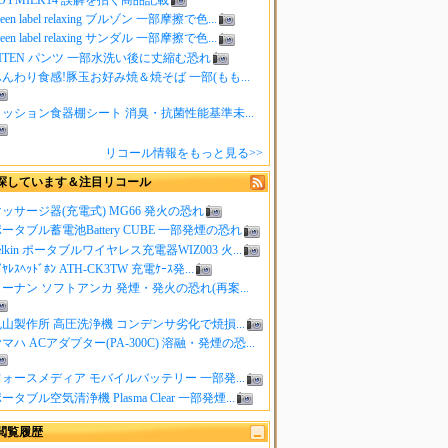
reen label relaxing ブルゾン 一部摩擦で色...
reen label relaxing サンダル 一部摩擦で色...
ITEN パンツ 一部水洗い後に丈縮む恐れ
んわり食感!豚玉お好み焼＆焼そば 一部(もも...
クッション食器棚シート 消臭・抗菌性能基準未...
リコール情報をもっと見る>>
探しています＆注目リコール
ッサージ器(充電式) MG66 発火の恐れ
ータブル蓄電池Battery CUBE 一部発煙の恐れ
elkin ポータブルワイヤレス充電器WIZ003 火...
ｲﾔﾚｽﾍｯﾄﾞﾎﾝ ATH-CK3TW 充電ｹｰｽ発...
ーナン ソフトアンカ 発煙・発火の恐れ(再案...
山製作所 高圧洗浄機 コンデンサ劣化で焼損...
マハ ACアダプター(PA-300C) 溶融・発煙の恐...
ォースメディア モバイルバッテリー 一部発...
ータブル空気清浄機 Plasma Clear 一部発煙...
閲覧履歴