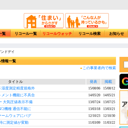
一覧
リコール一覧
リコールウォッチ
リコール検索
お知らせ
アンドデイ
ル情報一覧
この事業者内で検索
■
タイトル
発表
掲載
一部 湿度測定精度規格外
15/08/06
15/08/12
ストメント機能に不具合
14/05/20
14/05/21
ー 大気圧値表示不備
13/07/24
13/07/25
ダ2機種 通信不能に
13/03/18
13/03/21
 ファームウェアにバグ
12/10/23
12/10/30
使用時に測定値が変動
11/03/09
11/03/22