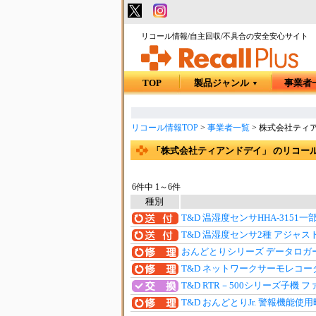
リコール情報/自主回収/不具合の安全安心サイト
TOP
製品ジャンル
事業者
▼
リコール情報TOP
>
事業者一覧
>
株式会社ティ
「株式会社ティアンドデイ」 のリコー
6件中 1～6件
種別
T&D 温湿度センサHHA-3151
T&D 温湿度センサ2種 アジャ
おんどとりシリーズ データロガ
T&D ネットワークサーモレコー
T&D RTR－500シリーズ子機
T&D おんどとりJr. 警報機能