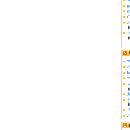
g
g
C
ふ
マ
ポ
b
ﾜ
コ
丸
ヤ
フ
ポ