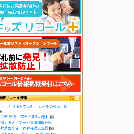
新着リコール情報
ヤック オタリア360T 一部生地の強度不足
純国産 黒糖 一部カビ発生の恐れ
有機カカオニブ 一部賞味期限誤記
嬉野茶葉海苔 一部保存温度逸脱
OYMILK14 誤解を招く商品記載