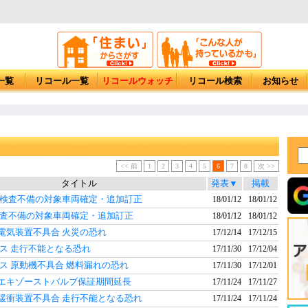
一覧
リコール一覧
リコールウォッチ
リコール検索
お知らせ
<< 前
1
2
3
4
5
6
7
8
次 >>
タイトル
発表▼
掲載
成検査不備の対象車両確定・追加訂正
18/01/12
18/01/12
検査不備の対象車両確定・追加訂正
18/01/12
18/01/12
 電気装置不具合 火災の恐れ
17/12/14
17/12/15
ラス 走行不能となる恐れ
17/11/30
17/12/04
ラス 原動機不具合 燃料漏れの恐れ
17/11/30
17/12/01
種 エキゾーストバルブ保証期間延長
17/11/24
17/11/27
 緩衝装置不具合 走行不能となる恐れ
17/11/24
17/11/24