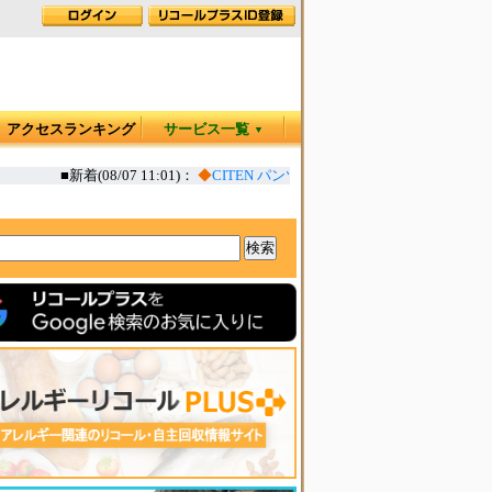
アクセスランキング
サービス一覧
▼
■新着(08/07 11:01)：
◆
CITEN パンツ 一部水洗い後に丈縮む恐れ