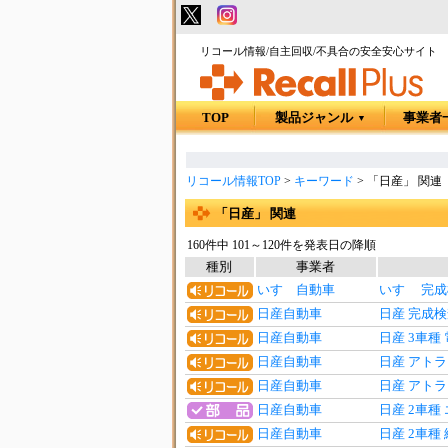
リコール情報/自主回収/不具合の安全安心サイト
TOP
製品ジャンル
事業者
▼
リコール情報TOP
>
キーワード
>
「日産」 関連
「日産」 関連
160件中 101～120件を発表日の降順
種別
事業者
いすゞ自動車
いすゞ 完
日産自動車
日産 完成
日産自動車
日産 3車種
日産自動車
日産 アト
日産自動車
日産 アト
日産自動車
日産 2車
日産自動車
日産 2車種