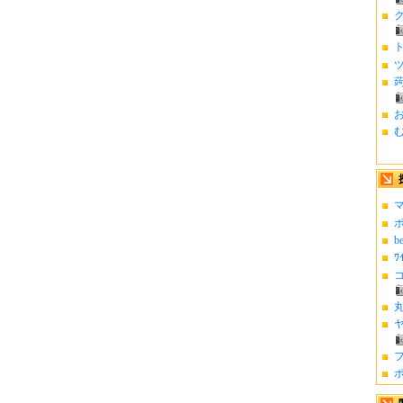
お
む
マ
ポ
b
ﾜ
コ
丸
ヤ
フ
ポ