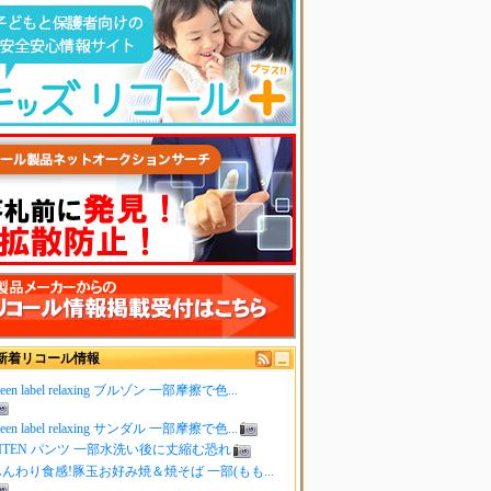
新着リコール情報
reen label relaxing ブルゾン 一部摩擦で色...
reen label relaxing サンダル 一部摩擦で色...
ITEN パンツ 一部水洗い後に丈縮む恐れ
んわり食感!豚玉お好み焼＆焼そば 一部(もも...