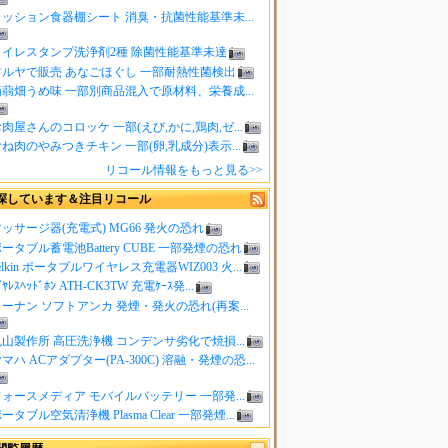
クッション食器棚シート 消臭・抗菌性能基準未...
トイレスタンプ洗浄剤2種 除菌性能基準未達
ツルヤで販売 あなごほぐし 一部耐熱性菌検出
蒟蒻畑うめ味 一部別商品混入で原材料、栄養成...
肉屋さんのコロッケ 一部(えび,かに,鶏肉,ゼ...
ね肉のやみつきチキン 一部(卵,乳成分)表示...
リコール情報をもっと見る>>
探しています＆注目リコール
ッサージ器(充電式) MG66 発火の恐れ
ータブル蓄電池Battery CUBE 一部発煙の恐れ
elkin ポータブルワイヤレス充電器WIZ003 火...
ｲﾔﾚｽﾍｯﾄﾞﾎﾝ ATH-CK3TW 充電ｹｰｽ発...
ーナン ソフトアンカ 発煙・発火の恐れ(再案...
山製作所 高圧洗浄機 コンデンサ劣化で焼損...
マハ ACアダプター(PA-300C) 溶融・発煙の恐...
ォースメディア モバイルバッテリー 一部発...
ータブル空気清浄機 Plasma Clear 一部発煙...