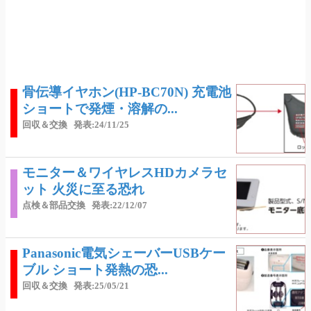
骨伝導イヤホン(HP-BC70N) 充電池
ショートで発煙・溶解の...
回収＆交換
発表:24/11/25
モニター＆ワイヤレスHDカメラセ
ット 火災に至る恐れ
点検＆部品交換
発表:22/12/07
Panasonic電気シェーバーUSBケー
ブル ショート発熱の恐...
回収＆交換
発表:25/05/21