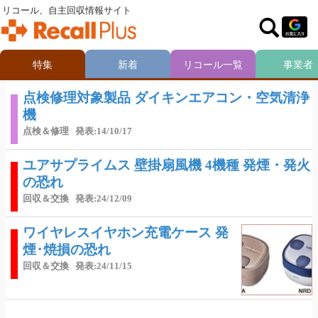
リコール、自主回収情報サイト
特集
新着
リコール一覧
事業者
点検修理対象製品 ダイキンエアコン・空気清浄
機
点検＆修理
発表:14/10/17
ユアサプライムス 壁掛扇風機 4機種 発煙・発火
の恐れ
回収＆交換
発表:24/12/09
ワイヤレスイヤホン充電ケース 発
煙･焼損の恐れ
回収＆交換
発表:24/11/15