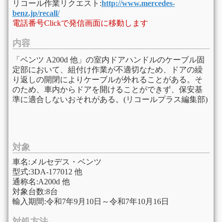
リコール作業リクエスト:
http://www.mercedes-
benz.jp/recall/
電話番号Clickで発信画面に移動します
内容
「ベンツ A200d 他」の室内ドアハンドルのケーブル固
定部において、組付け作業が不適切なため、ドアの繰
り返しの開閉によりケーブルが外れることがある。そ
のため、車内からドアを開けることができず、保安基
準に適合しないおそれがある。(リコールプラス編集部)
対象
車名:メルセデス・ベンツ
型式:3DA-177012 他
通称名:A200d 他
対象台数:8台
輸入期間:令和7年9月10日～令和7年10月16日
対処方法