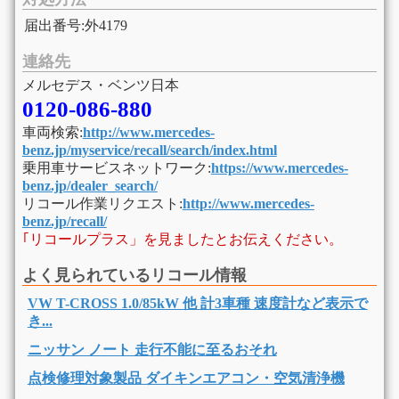
届出番号:外4179
連絡先
メルセデス・ベンツ日本
0120-086-880
車両検索:
http://www.mercedes-
benz.jp/myservice/recall/search/index.html
乗用車サービスネットワーク:
https://www.mercedes-
benz.jp/dealer_search/
リコール作業リクエスト:
http://www.mercedes-
benz.jp/recall/
｢リコールプラス」を見ましたとお伝えください。
よく見られているリコール情報
VW T-CROSS 1.0/85kW 他 計3車種 速度計など表示で
き...
ニッサン ノート 走行不能に至るおそれ
点検修理対象製品 ダイキンエアコン・空気清浄機