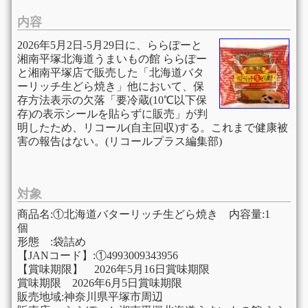
内容
2026年5月2日-5月29日に、ららぽーと
湘南平塚北海道うまいもの館 ららぽー
と湘南平塚店で販売した「北海道バタ
ーリッチ生どら焼き」他において、保
存方法表示の欠落「要冷蔵(10℃以下保
存)の表示シールを貼らずに販売」が判
明したため、リコール(自主回収)する。これまで健康被
害の報告はない。(リコールプラス編集部)
対象
商品名:①北海道バターリッチ生どら焼き 内容量:1
個
形態 :袋詰め
【JANコード】:①4993009343956
【賞味期限】 2026年5月16日賞味期限
賞味期限 2026年6月5日賞味期限
販売地域:神奈川県平塚市周辺