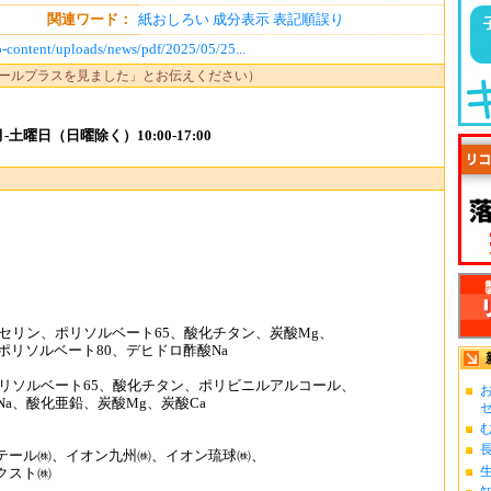
関連ワード：
紙おしろい
成分表示
表記順誤り
p-content/uploads/news/pdf/2025/05/25...
ールプラスを見ました」とお伝えください）
土曜日（日曜除く）10:00-17:00
セリン、ポリソルベート65、酸化チタン、炭酸Mg、
ポリソルベート80、デヒドロ酢酸Na
リソルベート65、酸化チタン、ポリビニルアルコール、
お
Na、酸化亜鉛、炭酸Mg、炭酸Ca
ゼ.
む
長
テール㈱、イオン九州㈱、イオン琉球㈱、
クスト㈱