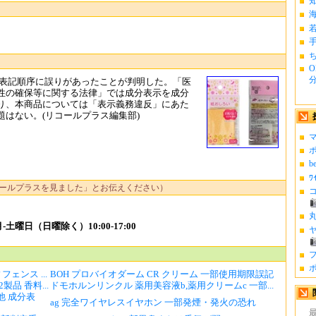
ち
O
分.
の表記順序に誤りがあったことが判明した。「医
性の確保等に関する法律」では成分表示を成分
り、本商品については「表示義務違反」にあた
はない。(リコールプラス編集部)
マ
ポ
b
ﾜ
ールプラスを見ました」とお伝えください）
コ
丸
土曜日（日曜除く）10:00-17:00
ヤ
フ
ポ
ェンス ...
BOH プロバイオダーム CR クリーム 一部使用期限誤記
品 香料...
ドモホルンリンクル 薬用美容液b,薬用クリームc 一部...
 成分表
ag 完全ワイヤレスイヤホン 一部発煙・発火の恐れ