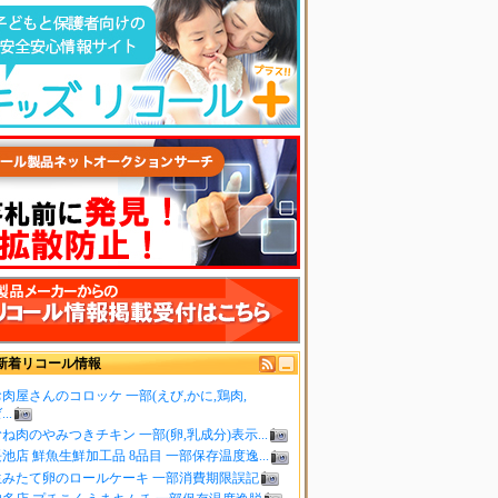
新着リコール情報
肉屋さんのコロッケ 一部(えび,かに,鶏肉,
..
ね肉のやみつきチキン 一部(卵,乳成分)表示...
池店 鮮魚生鮮加工品 8品目 一部保存温度逸...
生みたて卵のロールケーキ 一部消費期限誤記