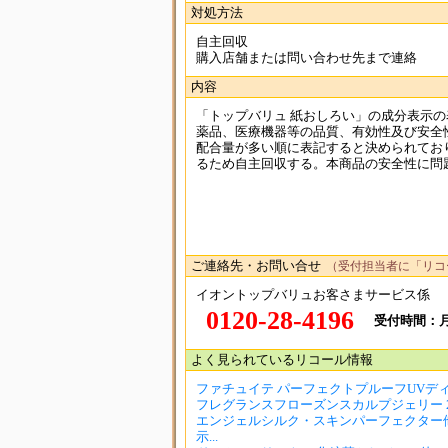
対処方法
自主回収
購入店舗または問い合わせ先まで連絡
内容
「トップバリュ 紙おしろい」の成分表示
薬品、医療機器等の品質、有効性及び安全
配合量が多い順に表記すると決められてお
るため自主回収する。本商品の安全性に問題
ご連絡先・お問い合せ
（受付担当者に「リコ
イオントップバリュお客さまサービス係
0120-28-4196
受付時間：月-
よく見られているリコール情報
ファチュイテ パーフェクトプルーフUVディフ
フレグランスフローズンスカルプジェリー 2製
エンジェルシルク・スキンパーフェクター他
示...