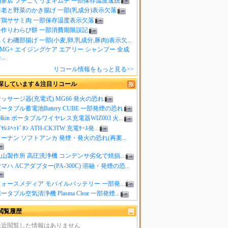
知多店 プチこくうまキムチ 一部保存温度逸脱
海老と野菜のかき揚げ 一部(乳成分)表示欠落
若鶏ササミ肉 一部保存温度表示欠落
手作りわらび餅 一部消費期限誤記
くわ磯部揚げ 一部(小麦,卵,乳成分,豚肉)表示欠...
MG+ エイジングケア エアリー シャンプー 全成
..
リコール情報をもっと見る>>
探しています＆注目リコール
ッサージ器(充電式) MG66 発火の恐れ
ータブル蓄電池Battery CUBE 一部発煙の恐れ
elkin ポータブルワイヤレス充電器WIZ003 火...
ｲﾔﾚｽﾍｯﾄﾞﾎﾝ ATH-CK3TW 充電ｹｰｽ発...
ーナン ソフトアンカ 発煙・発火の恐れ(再案...
山製作所 高圧洗浄機 コンデンサ劣化で焼損...
マハ ACアダプター(PA-300C) 溶融・発煙の恐...
ォースメディア モバイルバッテリー 一部発...
ータブル空気清浄機 Plasma Clear 一部発煙...
閲覧履歴
最近閲覧した情報はありません