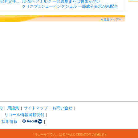
判定手...
JU-NIヘアミルク 一部異臭または香気が弱い
クリスプT.シェービングジェル 一部成分表示が未配合
▲画面トップへ
Q
|
用語集
|
サイトマップ
|
お問い合せ
|
|
リコール情報掲載受付
|
|
採用情報
|
|
「リコールプラス」は D WALK CREATION の商標です