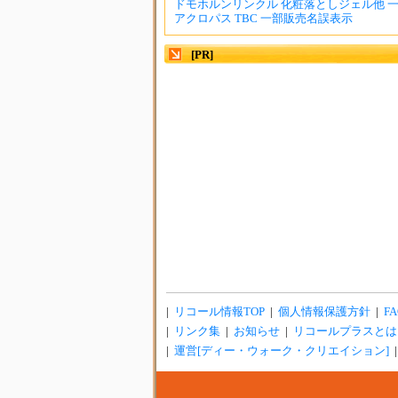
ドモホルンリンクル 化粧落としジェル他 一部
アクロパス TBC 一部販売名誤表示
[PR]
|
リコール情報TOP
|
個人情報保護方針
|
FA
|
リンク集
|
お知らせ
|
リコールプラスとは
|
運営[ディー・ウォーク・クリエイション]