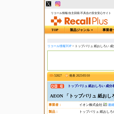
リコール情報/自主回収/不具合の安全安心サイト
TOP
製品ジャンル
事業者
▼
リコール情報TOP
>
トップバリュ 紙おしろい 
ID:
52827
発表
2025/05/10
トップバリュ 紙おしろい 成分
AEON 「トップバリュ 紙お
事業者：
イオン株式会社
連
製品：
トップバリュ 紙おしろ