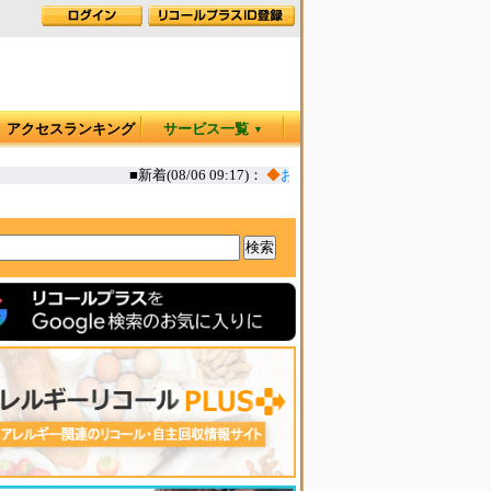
アクセスランキング
サービス一覧
▼
■新着(08/06 09:17)：
◆
お肉屋さんのコロッケ 一部(えび,か