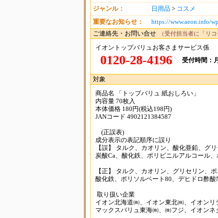
ジャンル：
日用品
>
コスメ
重要なお知らせ：
https://www.aeon.info/w
ご連絡先・お問い合せ
（受付担当者に「リコ
イオントップバリュお客さまサービス係
0120-28-4196
受付時間：月-
対象
商品名 「トップバリュ 紙おしろい」
内容量 70枚入
本体価格 180円(税込198円)
JANコード 4902121384587
(正誤表)
成分表示の表記順序に誤り
【誤】 タルク、カオリン、酸化亜鉛、グリ
炭酸Ca、酸化鉄、ポリビニルアルコール、
【正】 タルク、カオリン、グリセリン、ポ
酸化鉄、ポリソルベート80、デヒドロ酢酸
取り扱い企業
イオン北海道㈱、イオン東北㈱、イオンリ
マックスバリュ東海㈱、㈱フジ、イオンネ