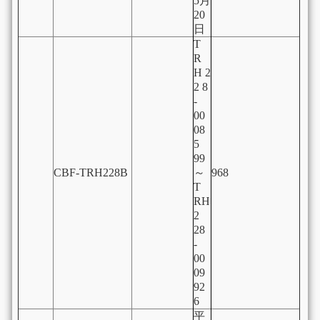
5月
20
日
T
R
H 2
2 8
-
00
08
5
99
CBF-TRH228B
～
968
T
RH
2
28
-
00
09
92
6
平