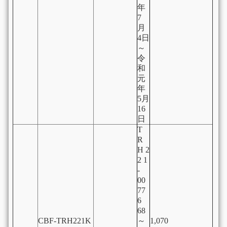
年
7
月
4日
～
令
和
元
年
5月
16
日
T
R
H 2
2 1
-
00
77
6
68
CBF-TRH221K
～
1,070