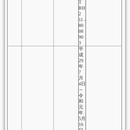
T
RH
2
11 -
80
08
90
3
平
成
29
年
7
月
4日
～
令
和
元
年
5月
16