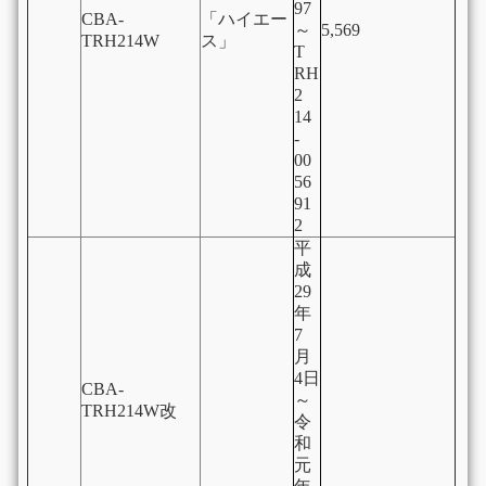
97
CBA-
「ハイエー
～
5,569
TRH214W
ス」
T
RH
2
14
-
00
56
91
2
平
成
29
年
7
月
4日
CBA-
～
TRH214W改
令
和
元