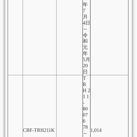
年
7
月
4日
～
令
和
元
年
5月
20
日
T
R
H 2
1 1
-
80
07
6
78
CBF-TRH211K
1,014
～