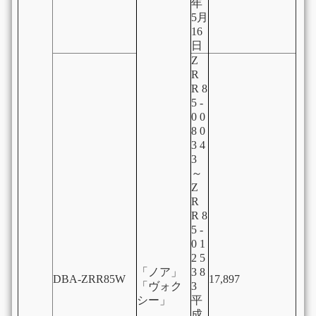
年
5月
16
日
Z
R
R 8
5 -
0 0
8 0
3 4
3
～
Z
R
R 8
5 -
0 1
2 5
「ノア」
3 8
DBA-ZRR85W
17,897
「ヴォク
3
シー」
平
成