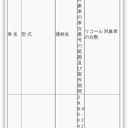
象
車
の
車
台
リコール 対象車
車 名
型 式
通称名
番
の台数
号
の
範
囲
及
び
製
作
期
間
Z
R
R 8
0 -
0 3
4 2