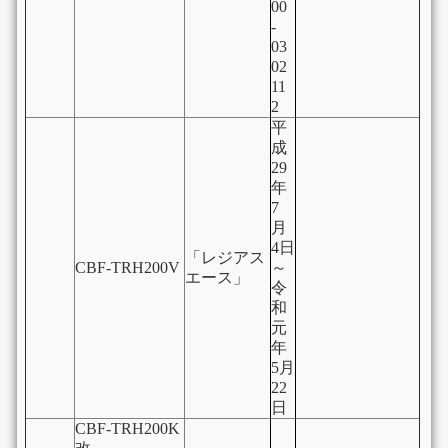
00
-
03
02
11
2
平
成
29
年
7
月
4日
「レジアス
CBF-TRH200V
～
エース」
令
和
元
年
5月
22
日
CBF-TRH200K