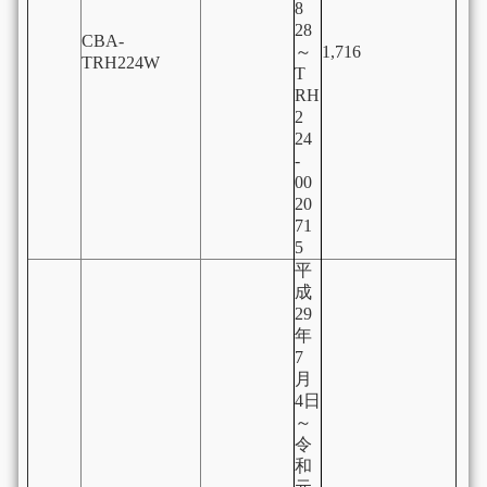
8
28
CBA-
～
1,716
TRH224W
T
RH
2
24
-
00
20
71
5
平
成
29
年
7
月
4日
～
令
和