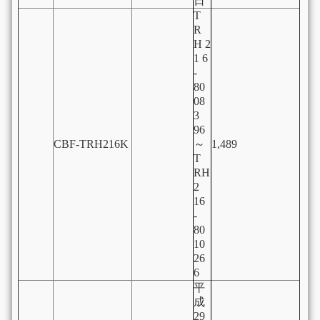
日
T
R
H 2
1 6
-
80
08
3
96
CBF-TRH216K
～
1,489
T
RH
2
16
-
80
10
26
6
平
成
29