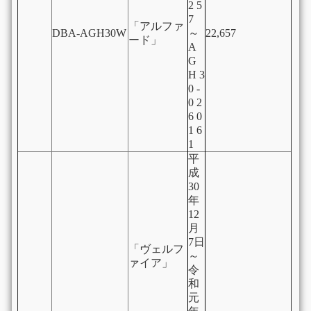
2 5
7
「アルファ
DBA-AGH30W
～
22,657
ード」
A
G
H 3
0 -
0 2
6 0
1 6
1
平
成
30
年
12
月
7日
「ヴェルフ
～
ァイア」
令
和
元