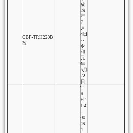
成
29
年
7
月
4日
CBF-TRH228B
～
改
令
和
元
年
5月
22
日
T
R
H 2
1 4
-
00
49
4