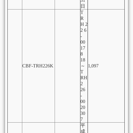
31
日
T
R
H 2
2 6
-
00
17
8
18
CBF-TRH226K
～
1,097
T
RH
2
26
-
00
20
30
7
平
成