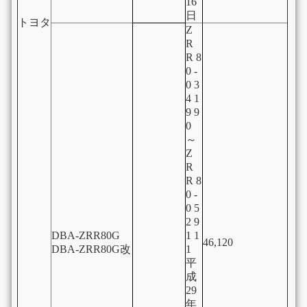
16
日
トヨタ
Z
R
R 8
0 -
0 3
4 1
9 9
0
～
Z
R
R 8
0 -
0 5
2 9
DBA-ZRR80G
1 1
46,120
DBA-ZRR80G改
1
平
成
29
年