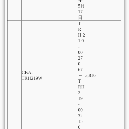
年
5月
17
日
T
R
H 2
1 9
-
00
27
0
67
CBA-
～
3,816
TRH219W
T
RH
2
19
-
00
32
15
6