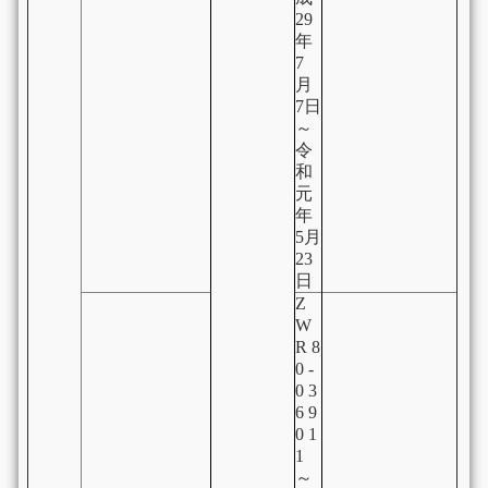
29
年
7
月
7日
～
令
和
元
年
5月
23
日
Z
W
R 8
0 -
0 3
6 9
0 1
1
～