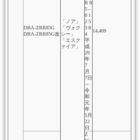
R 8
5 -
0 1
「ノア」
2 5
DBA-ZRR85G
「ヴォク
3 8
14,409
DBA-ZRR85G改
シー」
4
「エスク
平
ァイア」
成
29
年
7
月
7日
～
令
和
元
年
5月
22
日
Z