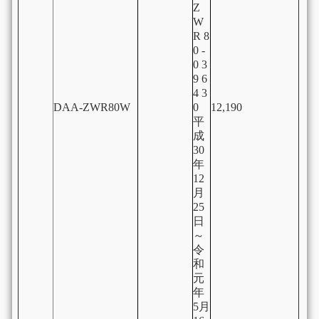
Z
W
R 8
0 -
0 3
9 6
4 3
DAA-ZWR80W
0
12,190
平
成
30
年
12
月
25
日
～
令
和
元
年
5月