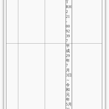
T
RH
2
21
-
00
92
39
7
平
成
29
年
7
月
3日
～
令
和
元
年
5月