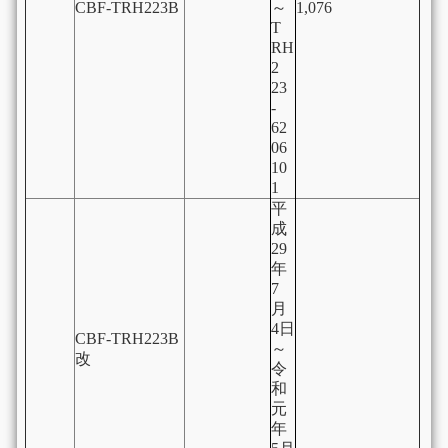
CBF-TRH223B
～
1,076
T
RH
2
23
-
62
06
10
1
平
成
29
年
7
月
4日
CBF-TRH223B
～
改
令
和
元
年