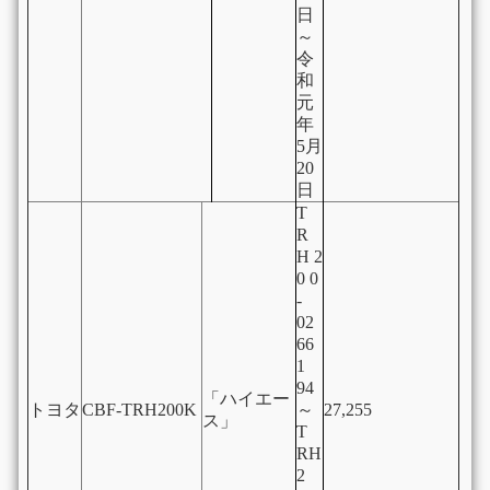
日
～
令
和
元
年
5月
20
日
T
R
H 2
0 0
-
02
66
1
94
「ハイエー
トヨタ
CBF-TRH200K
～
27,255
ス」
T
RH
2