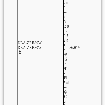
7 0
0
～
Z
R
R 8
0 -
0 5
2 9
DBA-ZRR80W
1 1
DBA-ZRR80W
86,019
5
改
平
成
29
年
7
月
7日
～
令
和
元