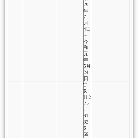
29
年
7
月
4日
～
令
和
元
年
5月
24
日
T
R
H 2
2 3
-
61
82
6
69