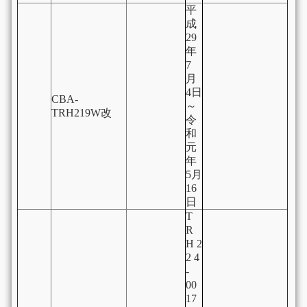
平
成
29
年
7
月
4日
CBA-
～
TRH219W改
令
和
元
年
5月
16
日
T
R
H 2
2 4
-
00
17