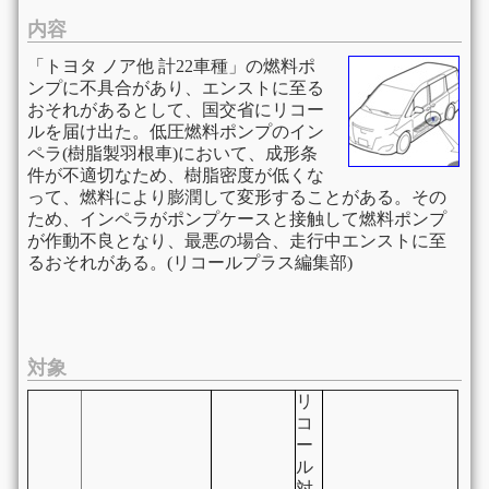
内容
「トヨタ ノア他 計22車種」の燃料ポ
ンプに不具合があり、エンストに至る
おそれがあるとして、国交省にリコー
ルを届け出た。低圧燃料ポンプのイン
ペラ(樹脂製羽根車)において、成形条
件が不適切なため、樹脂密度が低くな
って、燃料により膨潤して変形することがある。その
ため、インペラがポンプケースと接触して燃料ポンプ
が作動不良となり、最悪の場合、走行中エンストに至
るおそれがある。(リコールプラス編集部)
対象
リ
コ
ー
ル
対