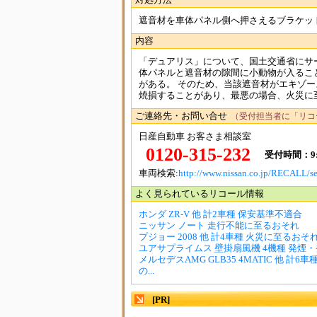
対処方法
遮音材を車体パネル側へ押さえるブラケッ
内容
「デュアリス」について、国土交通省にサ
体パネルと遮音材の隙間に小動物が入るこ
がある。 そのため、当該遮音材がエキゾ
焼損することがあり、最悪の場合、火災に至
ご連絡先・お問い合せ
（受付担当者に「リコ
日産自動車 お客さま相談室
0120-315-232
受付時間：9:
車両検索:
http://www.nissan.co.jp/RECALL/se
よく見られているリコール情報
ホンダ ZR-V 他 計2車種 保安基準不適合
ニッサン ノート 走行不能に至るおそれ
プジョー 2008 他 計4車種 火災に至るおそ
ユアサプライムス 壁掛扇風機 4機種 発煙・発
メルセデスAMG GLB35 4MATIC 他 計6
の...
[PR]