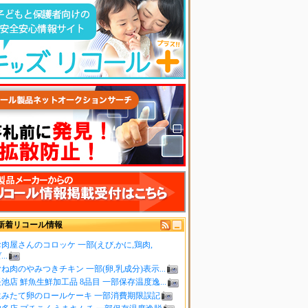
新着リコール情報
肉屋さんのコロッケ 一部(えび,かに,鶏肉,
..
ね肉のやみつきチキン 一部(卵,乳成分)表示...
池店 鮮魚生鮮加工品 8品目 一部保存温度逸...
生みたて卵のロールケーキ 一部消費期限誤記