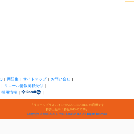
Q
|
用語集
|
サイトマップ
|
お問い合せ
|
|
リコール情報掲載受付
|
|
採用情報
|
|
「リコールプラス」は D WALK CREATION の商標です
特許出願中「特願2013-121258」
Copyright ©2008-2026 D Walk Creation Inc. All Rights Reserved.