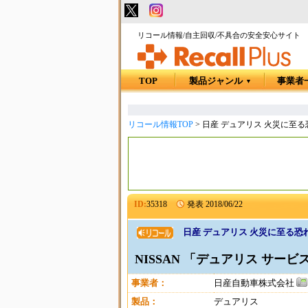
リコール情報/自主回収/不具合の安全安心サイト
TOP
製品ジャンル
事業者
▼
リコール情報TOP
>
日産 デュアリス 火災に至る
ID:
35318
発表
2018/06/22
日産 デュアリス 火災に至る恐
NISSAN 「デュアリス サー
事業者：
日産自動車株式会社
製品：
デュアリス