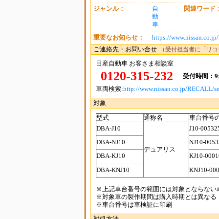
ジャンル：
自
関連ワード
動
車
重要なお知らせ：
https://www.nissan.co.
ご連絡先・お問い合せ
（受付担当者に「リコ
日産自動車 お客さま相談室
0120-315-232
受付時間：9:
車両検索:
http://www.nissan.co.jp/RECALL/se
対象
型式
通称名
車台番号
DBA-J10
J10-00532
DBA-NJ10
NJ10-005
デュアリス
DBA-KJ10
KJ10-000
DBA-KNJ10
KNJ10-00
※上記車台番号の範囲には対象とならない
※対象車の製作期間は購入時期とは異なる
※車台番号は車検証に印刷