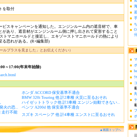
トを取付
ち
ービスキャンペーンを通知した。エンジンルーム内の遮音材で、車
O
とがあり、遮音材がエンジンルーム側に押し出されて変形すること
分.
ーストマニホールドと接近し、エキゾーストマニホールドの熱により
る恐れがある。(R+編集部)
ールプラスを見ました」とお伝えください）
マ
ポ
00～17:00(年末年始除)
b
arch.html
ﾜ
コ
ホンダ ACCORD 保安基準不適合
丸
BMW 320i Touring 他 計2車種 火災に至るおそれ
ヤ
れ
ハイゼットトラック他 計3車種 エンジン始動できない...
火の恐...
ベンツ A200d 他 保安基準不適合
フ
車種 走行不能
スズキ スペーシア 他 計4車種 エンストに至るおそれ
ポ
▲画面トップへ