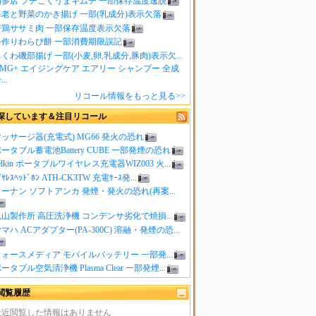
知多店 プチこくうまキムチ 一部保存温度逸脱
海老と野菜のかき揚げ 一部(乳成分)表示欠落
若鶏ササミ肉 一部保存温度表示欠落
手作りわらび餅 一部消費期限誤記
くわ磯部揚げ 一部(小麦,卵,乳成分,豚肉)表示欠...
MG+ エイジングケア エアリー シャンプー 全成
..
リコール情報をもっと見る>>
探しています＆注目リコール
ッサージ器(充電式) MG66 発火の恐れ
ータブル蓄電池Battery CUBE 一部発煙の恐れ
elkin ポータブルワイヤレス充電器WIZ003 火...
ｲﾔﾚｽﾍｯﾄﾞﾎﾝ ATH-CK3TW 充電ｹｰｽ発...
ーナン ソフトアンカ 発煙・発火の恐れ(再案...
山製作所 高圧洗浄機 コンデンサ劣化で焼損...
マハ ACアダプター(PA-300C) 溶融・発煙の恐...
ォースメディア モバイルバッテリー 一部発...
ータブル空気清浄機 Plasma Clear 一部発煙...
閲覧履歴
最近閲覧した情報はありません