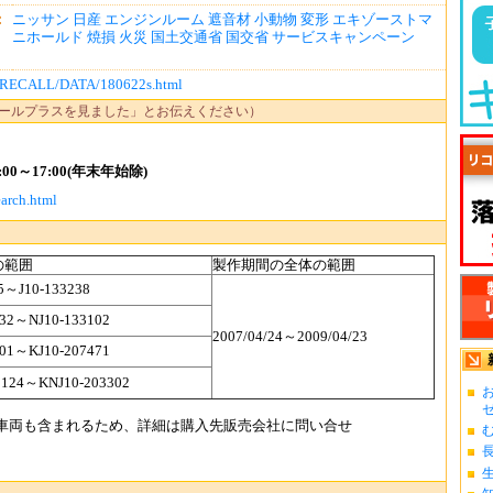
：
ニッサン
日産
エンジンルーム
遮音材
小動物
変形
エキゾーストマ
ニホールド
焼損
火災
国土交通省
国交省
サービスキャンペーン
jp/RECALL/DATA/180622s.html
ールプラスを見ました」とお伝えください）
00～17:00(年末年始除)
arch.html
の範囲
製作期間の全体の範囲
5～J10-133238
332～NJ10-133102
2007/04/24～2009/04/23
101～KJ10-207471
0124～KNJ10-203302
お
ゼ.
車両も含まれるため、詳細は購入先販売会社に問い合せ
む
長