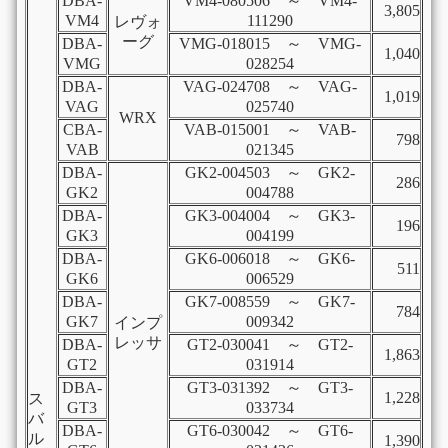
DBA-
VM4-080506 ～ VM4-
3,805
VM4
111290
レヴォ
ーグ
DBA-
VMG-018015 ～ VMG-
1,040
VMG
028254
DBA-
VAG-024708 ～ VAG-
1,019
VAG
025740
WRX
CBA-
VAB-015001 ～ VAB-
798
VAB
021345
DBA-
GK2-004503 ～ GK2-
286
GK2
004788
DBA-
GK3-004004 ～ GK3-
196
GK3
004199
DBA-
GK6-006018 ～ GK6-
511
GK6
006529
DBA-
GK7-008559 ～ GK7-
784
GK7
009342
インプ
レッサ
DBA-
GT2-030041 ～ GT2-
1,863
GT2
031914
DBA-
GT3-031392 ～ GT3-
1,228
ス
GT3
033734
バ
DBA-
GT6-030042 ～ GT6-
ル
1,390