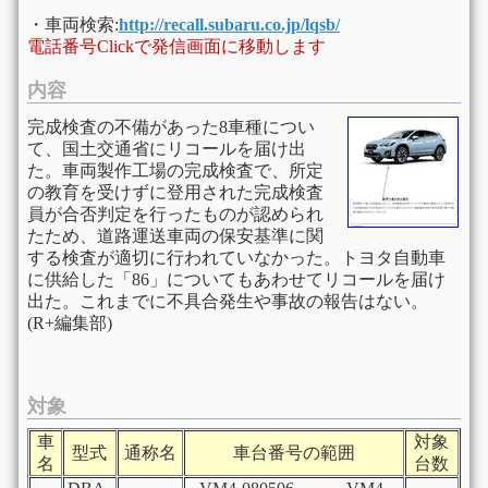
・車両検索:
http://recall.subaru.co.jp/lqsb/
電話番号Clickで発信画面に移動します
内容
完成検査の不備があった8車種につい
て、国土交通省にリコールを届け出
た。車両製作工場の完成検査で、所定
の教育を受けずに登用された完成検査
員が合否判定を行ったものが認められ
たため、道路運送車両の保安基準に関
する検査が適切に行われていなかった。トヨタ自動車
に供給した「86」についてもあわせてリコールを届け
出た。これまでに不具合発生や事故の報告はない。
(R+編集部)
対象
車
対象
型式
通称名
車台番号の範囲
名
台数