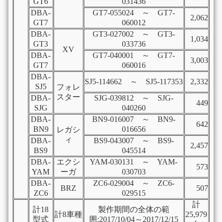
GT6
031436
DBA-
GT7-055024 ～ GT7-
2,062
GT7
060012
DBA-
GT3-027002 ～ GT3-
1,034
GT3
033736
XV
DBA-
GT7-040001 ～ GT7-
3,003
GT7
060016
DBA-
SJ5-114662 ～ SJ5-117353
2,332
SJ5
フォレ
スター
DBA-
SJG-039812 ～ SJG-
449
SJG
040260
DBA-
BN9-016007 ～ BN9-
642
BN9
016656
レガシ
ィ
DBA-
BS9-043007 ～ BS9-
2,457
BS9
045514
DBA-
エクシ
YAM-030131 ～ YAM-
573
YAM
ーガ
030703
DBA-
ZC6-029004 ～ ZC6-
BRZ
507
ZC6
029515
計
計18
製作期間の全体の範
計8車種
25,979
型式
囲:2017/10/04～2017/12/15