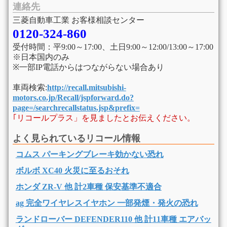
連絡先
三菱自動車工業 お客様相談センター
0120-324-860
受付時間：平9:00～17:00、土日9:00～12:00/13:00～17:00
※日本国内のみ
※一部IP電話からはつながらない場合あり
車両検索:
http://recall.mitsubishi-
motors.co.jp/Recall/jspforward.do?
page=/searchrecallstatus.jsp&prefix=
｢リコールプラス」を見ましたとお伝えください。
よく見られているリコール情報
コムス パーキングブレーキ効かない恐れ
ボルボ XC40 火災に至るおそれ
ホンダ ZR-V 他 計2車種 保安基準不適合
ag 完全ワイヤレスイヤホン 一部発煙・発火の恐れ
ランドローバー DEFENDER110 他 計11車種 エアバッ