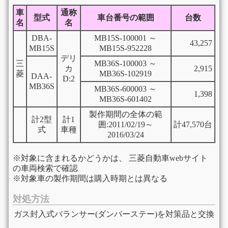
車
通称
型式
車台番号の範囲
台数
名
名
DBA-
MB15S-100001 ～
43,257
MB15S
MB15S-952228
デリ
三
MB36S-100003 ～
カ
2,915
菱
MB36S-102919
DAA-
D:2
MB36S
MB36S-600003 ～
1,398
MB36S-601402
製作期間の全体の範
計2型
計1
囲:2011/02/19～
計47,570台
式
車種
2016/03/24
※対象に含まれるかどうかは、 三菱自動車webサイト
の車両検索で確認
※対象車の製作期間は購入時期とは異なる
対処方法
ガス封入式バランサー(ダンパーステー)を対策品と交換