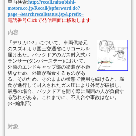
車両検索:
http://recall.mitsubishi-
motors.co.jp/Recall/jspforward.do?
page=/searchrecallstatus.jsp&prefix=
電話番号Clickで発信画面に移動します
内容
「デリカD:2」について、車両供給元
のスズキより国土交通省にリコールを
届け出た。バックドアのガス封入式バ
ランサー(ダンパーステー)において、
外筒のエンドキャップ部の塗装が不適
切なため、外筒が腐食するものがあ
る。そのため、そのままの状態で使用を続けると、腐
食が進行して封入されたガス圧により外筒が破損し、
最悪の場合、バックドアを開く際に周囲の人が負傷す
る恐れがある。これまでに、不具合や事故はない。
(R+編集部)
対象