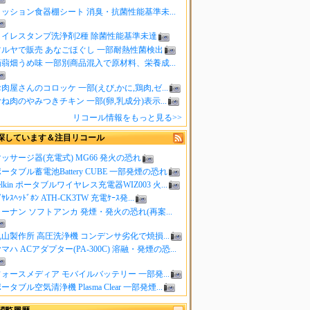
クッション食器棚シート 消臭・抗菌性能基準未...
トイレスタンプ洗浄剤2種 除菌性能基準未達
ツルヤで販売 あなごほぐし 一部耐熱性菌検出
蒟蒻畑うめ味 一部別商品混入で原材料、栄養成...
肉屋さんのコロッケ 一部(えび,かに,鶏肉,ゼ...
ね肉のやみつきチキン 一部(卵,乳成分)表示...
リコール情報をもっと見る>>
探しています＆注目リコール
ッサージ器(充電式) MG66 発火の恐れ
ータブル蓄電池Battery CUBE 一部発煙の恐れ
elkin ポータブルワイヤレス充電器WIZ003 火...
ｲﾔﾚｽﾍｯﾄﾞﾎﾝ ATH-CK3TW 充電ｹｰｽ発...
ーナン ソフトアンカ 発煙・発火の恐れ(再案...
山製作所 高圧洗浄機 コンデンサ劣化で焼損...
マハ ACアダプター(PA-300C) 溶融・発煙の恐...
ォースメディア モバイルバッテリー 一部発...
ータブル空気清浄機 Plasma Clear 一部発煙...