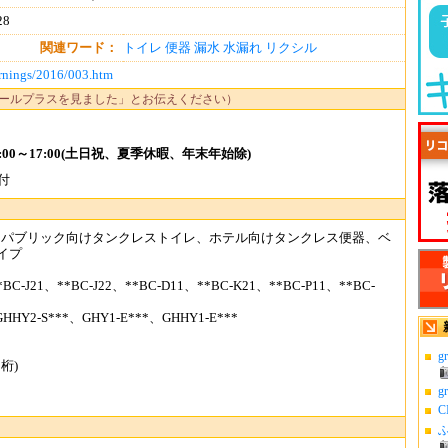
28
関連ワード：
トイレ
便器
漏水
水漏れ
リクシル
arnings/2016/003.htm
ールプラスを見ました」とお伝えください）
00～17:00(土日祝、夏季休暇、年末年始除)
受付
、パブリック向けタンクレストイレ、ホテル向けタンクレス便器、ベ
イプ
BC-J21、**BC-J22、**BC-D11、**BC-K21、**BC-P11、**BC-
GHHY2-S***、GHY1-E***、GHHY1-E***
g
桁)
g
C
ふ