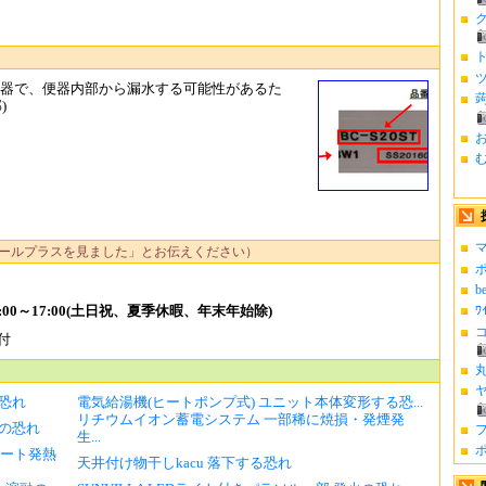
クレス便器で、便器内部から漏水する可能性があるた
)
お
む
マ
ールプラスを見ました」とお伝えください）
ポ
b
00～17:00(土日祝、夏季休暇、年末年始除)
ﾜ
コ
受付
丸
ヤ
恐れ
電気給湯機(ヒートポンプ式) ユニット本体変形する恐...
リチウムイオン蓄電システム 一部稀に焼損・発煙発
の恐れ
フ
生...
ポ
ショート発熱
天井付け物干しkacu 落下する恐れ