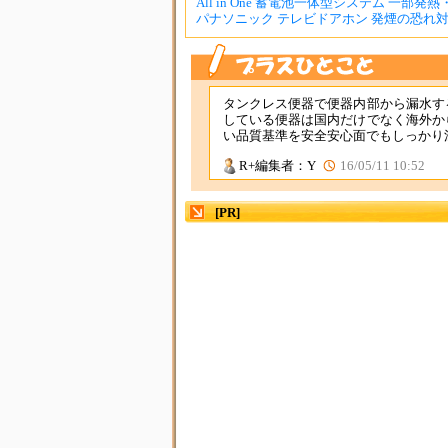
All in One 蓄電池一体型システム 一部発熱・
パナソニック テレビドアホン 発煙の恐れ
タンクレス便器で便器内部から漏水す
している便器は国内だけでなく海外か
い品質基準を安全安心面でもしっかり
R+編集者：Y
16/05/11 10:52
[PR]