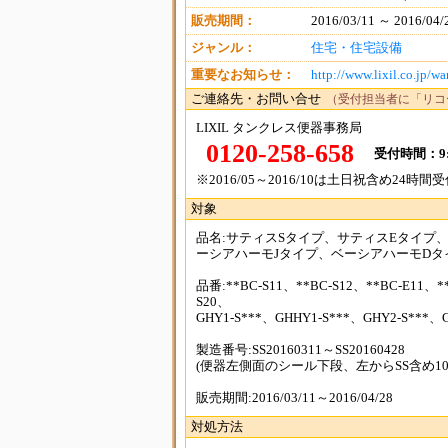
販売期間：
2016/03/11 ～ 2016/04/
ジャンル：
住宅・住宅設備
重要なお知らせ：
http://www.lixil.co.jp/w
ご連絡先・お問い合せ
（受付担当者に「リコ
LIXIL タンクレス便器事務局
0120-258-658
受付時間：9:
※2016/05～2016/10は土日祝含め24時間
対象
品名:サティスSタイプ、サティスEタイプ
ーシアハーモJタイプ、ベーシアハーモDタ
品番:**BC-S11、**BC-S12、**BC-E11、**
S20、
GHY1-S***、GHHY1-S***、GHY2-S***、
製造番号:SS20160311～SS20160428
(便器左側面のシール下段、左からSS含め10
販売期間:2016/03/11～2016/04/28
対処方法