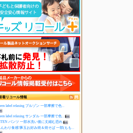
新着リコール情報
reen label relaxing ブルゾン 一部摩擦で色...
reen label relaxing サンダル 一部摩擦で色...
ITEN パンツ 一部水洗い後に丈縮む恐れ
んわり食感!豚玉お好み焼＆焼そば 一部(もも...