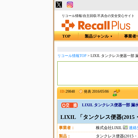
リコール情報/自主回収/不具合の安全安心サイト
TOP
製品ジャンル
事業者
▼
リコール情報TOP
>
LIXIL タンクレス便器一部
ID:
29848
発表
2016/05/06
LIXIL タンクレス便器一部 
LIXIL 「タンクレス便器(2015
事業者：
株式会社LIXIL
連絡
製品：
タンクレス便器(2015・