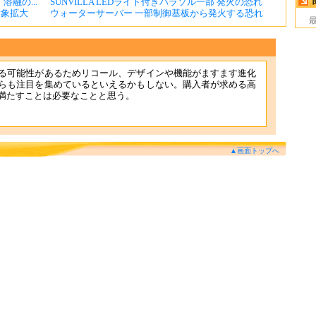
溶融の...
SUNVILLA LEDライト付きパラソル一部 発火の恐れ
対象拡大
ウォーターサーバー 一部制御基板から発火する恐れ
る可能性があるためリコール、デザインや機能がますます進化
らも注目を集めているといえるかもしない。購入者が求める高
満たすことは必要なことと思う。
▲画面トップへ