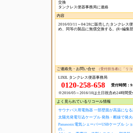
交換
タンクレス便器事務局に連絡
内容
2016/03/11～04/28に販売したタン
め、同等の製品に無償交換する。(R+編集部
ご連絡先・お問い合せ
（受付担当者に「リコ
LIXIL タンクレス便器事務局
0120-258-658
受付時間：9:
※2016/05～2016/10は土日祝含め24時間
よく見られているリコール情報
サウナバス用電熱器 一部壁面が高温になる
太陽光発電引込ケーブル 発熱・断線で発火
Panasonic電気シェーバーUSBケーブル 
の...