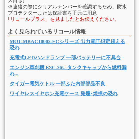
ス日除)
※連絡の際にシリアルナンバーを確認するため、防水
プロテクターまたは保証書を手元に用意
｢リコールプラス」を見ましたとお伝えください。
よく見られているリコール情報
MOT-MBAC10002-ECシリーズ 出力電圧想定超える
恐れ
充電式LEDハンドランプ 一部バッテリーに不具合
エンジン草刈機 ESC-26U タンクキャップから燃料漏
れ...
タイガー電気ケトル 一部ふた内部部品不良
ワイヤレスイヤホン充電ケース 発煙･焼損の恐れ