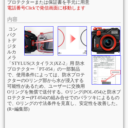
プロテクターまたは保証書を手元に用意
電話番号Clickで発信画面に移動します
内容
コン
パク
トデ
ジタ
ルカ
メラ
「STYLUS(スタイラス)XZ-2」用 防水
プロテクター「PT-054」の一部製品
で、使用条件によっては、防水プロテ
クターのOリング部から水が浸入する
可能性があるため、ユーザーに交換用
Oリングを無償で送付する。Oリング(POL-054)と防水プ
ロテクター(PT-054)の組み合せでのバラツキによるもの
で、Oリングの寸法条件を見直し、安定性を改善した。
(R+編集部)