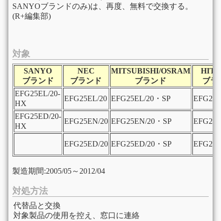
SANYOブランドのみ)は、再度、無料で交換する。
(R+編集部)
対象
SANYO
NEC
MITSUBISHI/OSRAM
HITA
ブランド
ブランド
ブランド
ブラ
EFG25EL/20-
EFG25EL/20
EFG25EL/20・SP
EFG25E
HX
EFG25ED/20-
EFG25EN/20
EFG25EN/20・SP
EFG25E
HX
EFG25ED/20
EFG25ED/20・SP
EFG25E
製造期間:2005/05～2012/04
対処方法
代替品と交換
対象製品の使用を控え、窓口に連絡