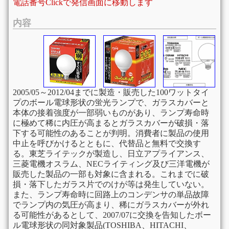
電話番号Clickで発信画面に移動します
内容
2005/05～2012/04までに製造・販売した100ワットタイ
プのボール電球形状の蛍光ランプで、ガラスカバーと
本体の接着強度が一部弱いものがあり、ランプ寿命時
に極めて稀に内圧が高まるとガラスカバーが破損・落
下する可能性のあることが判明。消費者に製品の使用
中止を呼びかけるとともに、代替品と無料で交換す
る。東芝ライテックが製造し、日立アプライアンス、
三菱電機オスラム、NECライティング及び三洋電機が
販売した製品の一部も対象に含まれる。これまでに破
損・落下したガラス片でのけが等は発生していない。
また、ランプ寿命時に回路上のコンデンサの単品故障
でランプ内の気圧が高まり、稀にガラスカバーが外れ
る可能性があるとして、2007/07に交換を告知したボー
ル電球形状の同対象製品(TOSHIBA、HITACHI、